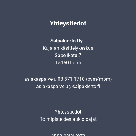
Yhteystiedot
Salpakierto Oy
Kujalan käsittelykeskus
Sapelikatu 7
15160 Lahti
asiakaspalvelu
03 871 1710
(pvm/mpm)
asiakaspalvelu@salpakierto.fi
Yhteystiedot
Toimipisteiden aukioloajat
Anna palautetta