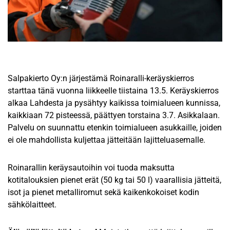
Salpakierto Oy:n järjestämä Roinaralli-keräyskierros
starttaa tänä vuonna liikkeelle tiistaina 13.5. Keräyskierros
alkaa Lahdesta ja pysähtyy kaikissa toimialueen kunnissa,
kaikkiaan 72 pisteessä, päättyen torstaina 3.7. Asikkalaan.
Palvelu on suunnattu etenkin toimialueen asukkaille, joiden
ei ole mahdollista kuljettaa jätteitään lajitteluasemalle.
Roinarallin keräysautoihin voi tuoda maksutta
kotitalouksien pienet erät (50 kg tai 50 l) vaarallisia jätteitä,
isot ja pienet metalliromut sekä kaikenkokoiset kodin
sähkölaitteet.