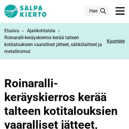
Siirry pääsisältöön
Hae
Etusivu
Ajankohtaista
Roinaralli-keräyskierros kerää talteen
Kuuntele
kotitalouksien vaaralliset jätteet, sähkölaitteet ja
metalliromut
Roinaralli-
keräyskierros kerää
talteen kotitalouksien
vaaralliset jätteet,