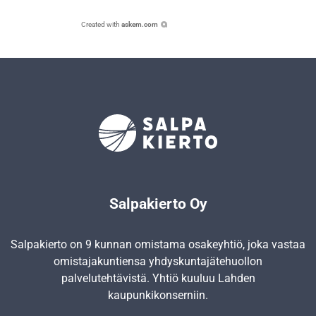
Created with
askem.com
Salpakierto Oy
Salpakierto on 9 kunnan omistama osakeyhtiö, joka vastaa
omistajakuntiensa yhdyskunta­jätehuollon
palvelutehtävistä. Yhtiö kuuluu Lahden
kaupunkikonserniin.