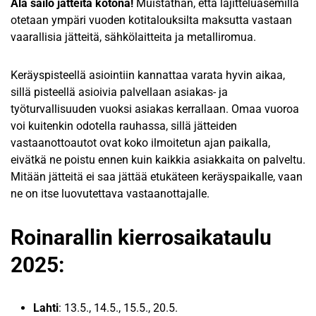
Älä säilö jätteitä kotona!
Muistathan, että lajitteluasemilla
otetaan ympäri vuoden kotitalouksilta maksutta vastaan
vaarallisia jätteitä, sähkölaitteita ja metalliromua.
Keräyspisteellä asiointiin kannattaa varata hyvin aikaa,
sillä pisteellä asioivia palvellaan asiakas- ja
työturvallisuuden vuoksi asiakas kerrallaan. Omaa vuoroa
voi kuitenkin odotella rauhassa, sillä jätteiden
vastaanottoautot ovat koko ilmoitetun ajan paikalla,
eivätkä ne poistu ennen kuin kaikkia asiakkaita on palveltu.
Mitään jätteitä ei saa jättää etukäteen keräyspaikalle, vaan
ne on itse luovutettava vastaanottajalle.
Roinarallin kierrosaikataulu
2025:
Lahti
: 13.5., 14.5., 15.5., 20.5.