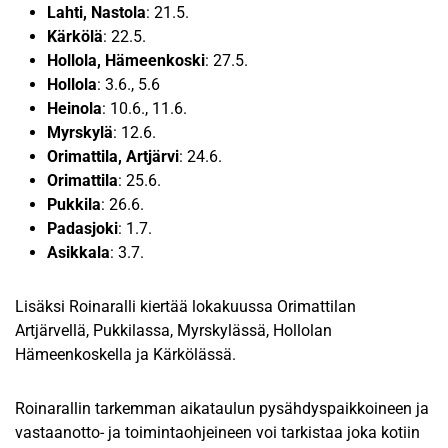
Lahti, Nastola
: 21.5.
Kärkölä
: 22.5.
Hollola, Hämeenkoski
: 27.5.
Hollola
: 3.6., 5.6
Heinola
: 10.6., 11.6.
Myrskylä
: 12.6.
Orimattila, Artjärvi
: 24.6.
Orimattila
: 25.6.
Pukkila
: 26.6.
Padasjoki
: 1.7.
Asikkala
: 3.7.
Lisäksi Roinaralli kiertää lokakuussa Orimattilan
Artjärvellä, Pukkilassa, Myrskylässä, Hollolan
Hämeenkoskella ja Kärkölässä.
Roinarallin tarkemman aikataulun pysähdyspaikkoineen ja
vastaanotto- ja toimintaohjeineen voi tarkistaa joka kotiin