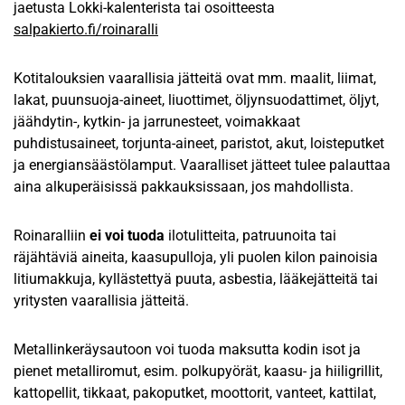
jaetusta Lokki-kalenterista tai osoitteesta
salpakierto.fi/roinaralli
Kotitalouksien vaarallisia jätteitä ovat mm. maalit, liimat,
lakat, puunsuoja-aineet, liuottimet, öljynsuodattimet, öljyt,
jäähdytin-, kytkin- ja jarrunesteet, voimakkaat
puhdistusaineet, torjunta-aineet, paristot, akut, loisteputket
ja energiansäästölamput. Vaaralliset jätteet tulee palauttaa
aina alkuperäisissä pakkauksissaan, jos mahdollista.
Roinaralliin
ei voi tuoda
ilotulitteita, patruunoita tai
räjähtäviä aineita, kaasupulloja, yli puolen kilon painoisia
litiumakkuja, kyllästettyä puuta, asbestia, lääkejätteitä tai
yritysten vaarallisia jätteitä.
Metallinkeräysautoon voi tuoda maksutta kodin isot ja
pienet metalliromut, esim. polkupyörät, kaasu- ja hiiligrillit,
kattopellit, tikkaat, pakoputket, moottorit, vanteet, kattilat,