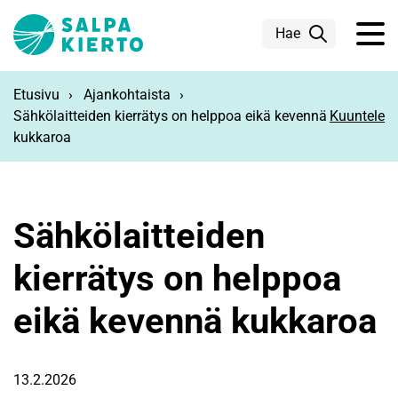
Siirry pääsisältöön
Hae
Etusivu
Ajankohtaista
Sähkölaitteiden kierrätys on helppoa eikä kevennä
Kuuntele
kukkaroa
Sähkölaitteiden
kierrätys on helppoa
eikä kevennä kukkaroa
13.2.2026