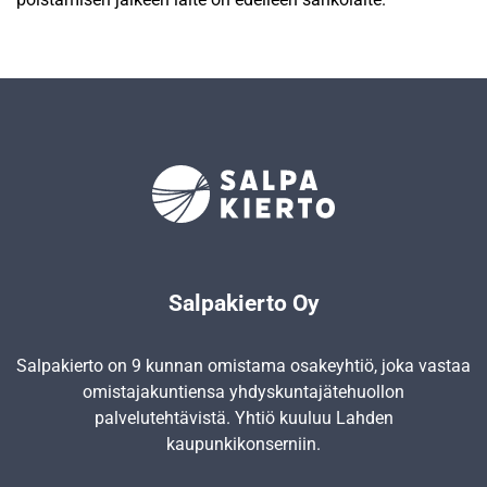
Salpakierto Oy
Salpakierto on 9 kunnan omistama osakeyhtiö, joka vastaa
omistajakuntiensa yhdyskunta­jätehuollon
palvelutehtävistä. Yhtiö kuuluu Lahden
kaupunkikonserniin.