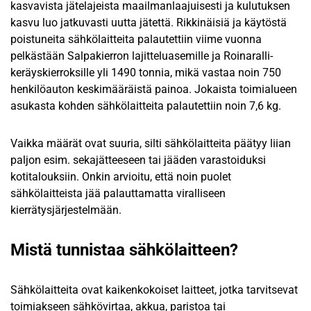
kasvavista jätelajeista maailmanlaajuisesti ja kulutuksen
kasvu luo jatkuvasti uutta jätettä. Rikkinäisiä ja käytöstä
poistuneita sähkölaitteita palautettiin viime vuonna
pelkästään Salpakierron lajitteluasemille ja Roinaralli-
keräyskierroksille yli 1490 tonnia, mikä vastaa noin 750
henkilöauton keskimääräistä painoa. Jokaista toimialueen
asukasta kohden sähkölaitteita palautettiin noin 7,6 kg.
Vaikka määrät ovat suuria, silti sähkölaitteita päätyy liian
paljon esim. sekajätteeseen tai jääden varastoiduksi
kotitalouksiin. Onkin arvioitu, että noin puolet
sähkölaitteista jää palauttamatta viralliseen
kierrätysjärjestelmään.
Mistä tunnistaa sähkölaitteen?
Sähkölaitteita ovat kaikenkokoiset laitteet, jotka tarvitsevat
toimiakseen sähkövirtaa, akkua, paristoa tai