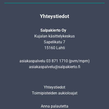
Yhteystiedot
Salpakierto Oy
Kujalan käsittelykeskus
Sapelikatu 7
15160 Lahti
asiakaspalvelu
03 871 1710
(pvm/mpm)
asiakaspalvelu@salpakierto.fi
Yhteystiedot
Toimipisteiden aukioloajat
Anna palautetta