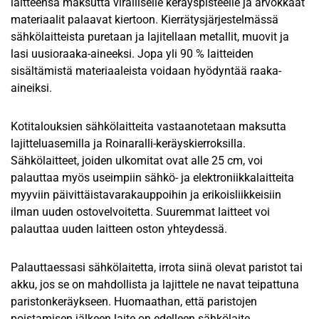
laitteensa maksutta viralliselle keräyspisteelle ja arvokkaat
materiaalit palaavat kiertoon. Kierrätysjärjestelmässä
sähkölaitteista puretaan ja lajitellaan metallit, muovit ja
lasi uusioraaka-aineeksi. Jopa yli 90 % laitteiden
sisältämistä materiaaleista voidaan hyödyntää raaka-
aineiksi.
Kotitalouksien sähkölaitteita vastaanotetaan maksutta
lajitteluasemilla ja Roinaralli-keräyskierroksilla.
Sähkölaitteet, joiden ulkomitat ovat alle 25 cm, voi
palauttaa myös useimpiin sähkö- ja elektroniikkalaitteita
myyviin päivittäistavarakauppoihin ja erikoisliikkeisiin
ilman uuden ostovelvoitetta. Suuremmat laitteet voi
palauttaa uuden laitteen oston yhteydessä.
Palauttaessasi sähkölaitetta, irrota siinä olevat paristot tai
akku, jos se on mahdollista ja lajittele ne navat teipattuna
paristonkeräykseen. Huomaathan, että paristojen
poistamisen jälkeen laite on edelleen sähkölaite.