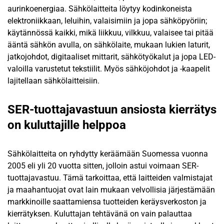
aurinkoenergiaa. Sähkölaitteita löytyy kodinkoneista
elektroniikkaan, leluihin, valaisimiin ja jopa sähköpyöriin;
käytännössä kaikki, mikä liikkuu, vilkkuu, valaisee tai pitää
ääntä sähkön avulla, on sähkölaite, mukaan lukien laturit,
jatkojohdot, digitaaliset mittarit, sähkötyökalut ja jopa LED-
valoilla varustetut tekstiilit. Myös sähköjohdot ja -kaapelit
lajitellaan sähkölaitteisiin.
SER-tuottajavastuun ansiosta kierrätys
on kuluttajille helppoa
Sähkölaitteita on ryhdytty keräämään Suomessa vuonna
2005 eli yli 20 vuotta sitten, jolloin astui voimaan SER-
tuottajavastuu. Tämä tarkoittaa, että laitteiden valmistajat
ja maahantuojat ovat lain mukaan velvollisia järjestämään
markkinoille saattamiensa tuotteiden keräysverkoston ja
kierrätyksen. Kuluttajan tehtävänä on vain palauttaa