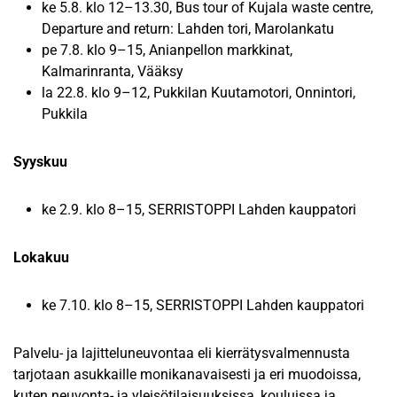
ke 5.8. klo 12–13.30, Bus tour of Kujala waste centre,
Departure and return: Lahden tori, Marolankatu
pe 7.8. klo 9–15, Anianpellon markkinat,
Kalmarinranta, Vääksy
la 22.8. klo 9–12, Pukkilan Kuutamotori, Onnintori,
Pukkila
Syyskuu
ke 2.9. klo 8–15, SERRISTOPPI Lahden kauppatori
Lokakuu
ke 7.10. klo 8–15, SERRISTOPPI Lahden kauppatori
Palvelu- ja lajitteluneuvontaa eli kierrätysvalmennusta
tarjotaan asukkaille monikanavaisesti ja eri muodoissa,
kuten neuvonta- ja yleisötilaisuuksissa, kouluissa ja