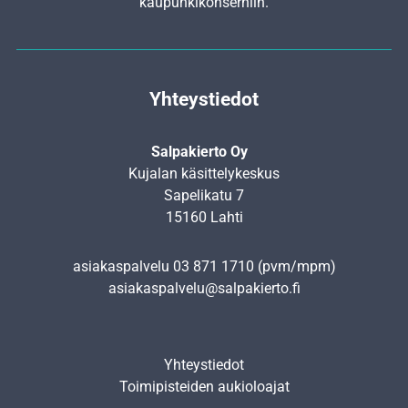
kaupunkikonserniin.
Yhteystiedot
Salpakierto Oy
Kujalan käsittelykeskus
Sapelikatu 7
15160 Lahti
asiakaspalvelu
03 871 1710
(pvm/mpm)
asiakaspalvelu@salpakierto.fi
Yhteystiedot
Toimipisteiden aukioloajat