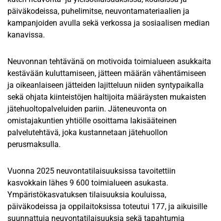
päiväkodeissa, puhelimitse, neuvontamateriaalien ja
kampanjoiden avulla sekä verkossa ja sosiaalisen median
kanavissa.
Neuvonnan tehtävänä on motivoida toimialueen asukkaita
kestävään kuluttamiseen, jätteen määrän vähentämiseen
ja oikeanlaiseen jätteiden lajitteluun niiden syntypaikalla
sekä ohjata kiinteistöjen haltijoita määräysten mukaisten
jätehuoltopalveluiden pariin. Jäteneuvonta on
omistajakuntien yhtiölle osoittama lakisääteinen
palvelutehtävä, joka kustannetaan jätehuollon
perusmaksulla.
Vuonna 2025 neuvontatilaisuuksissa tavoitettiin
kasvokkain lähes 9 600 toimialueen asukasta.
Ympäristökasvatuksen tilaisuuksia kouluissa,
päiväkodeissa ja oppilaitoksissa toteutui 177, ja aikuisille
suunnattuja neuvontatilaisuuksia sekä tapahtumia