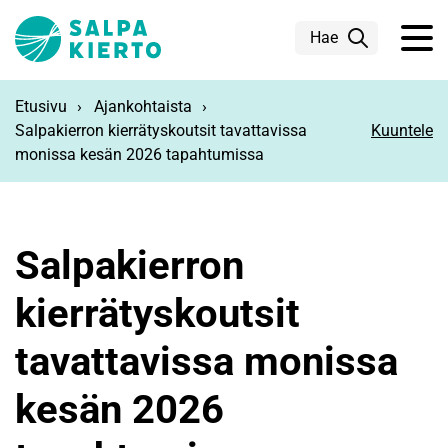
Siirry pääsisältöön
Hae
Etusivu
Ajankohtaista
Salpakierron kierrätyskoutsit tavattavissa
Kuuntele
monissa kesän 2026 tapahtumissa
Salpakierron
kierrätyskoutsit
tavattavissa monissa
kesän 2026