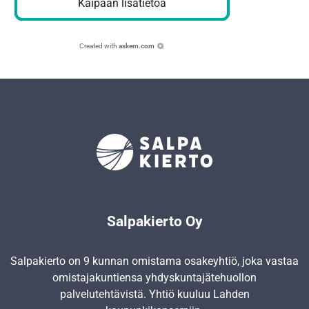
Kaipaan lisätietoa
Created with
askem.com
Salpakierto Oy
Salpakierto on 9 kunnan omistama osakeyhtiö, joka vastaa
omistajakuntiensa yhdyskunta­jätehuollon
palvelutehtävistä. Yhtiö kuuluu Lahden