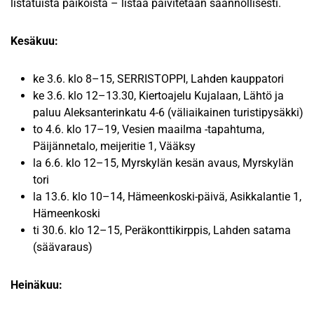
listatuista paikoista – listaa päivitetään säännöllisesti.
Kesäkuu:
ke 3.6. klo 8–15, SERRISTOPPI, Lahden kauppatori
ke 3.6. klo 12–13.30, Kiertoajelu Kujalaan, Lähtö ja
paluu Aleksanterinkatu 4-6 (väliaikainen turistipysäkki)
to 4.6. klo 17–19, Vesien maailma -tapahtuma,
Päijännetalo, meijeritie 1, Vääksy
la 6.6. klo 12–15, Myrskylän kesän avaus, Myrskylän
tori
la 13.6. klo 10–14, Hämeenkoski-päivä, Asikkalantie 1,
Hämeenkoski
ti 30.6. klo 12–15, Peräkonttikirppis, Lahden satama
(säävaraus)
Heinäkuu: