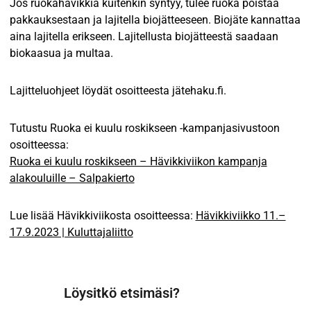
Jos ruokahävikkiä kuitenkin syntyy, tulee ruoka poistaa
pakkauksestaan ja lajitella biojätteeseen. Biojäte kannattaa
aina lajitella erikseen. Lajitellusta biojätteestä saadaan
biokaasua ja multaa.
Lajitteluohjeet löydät osoitteesta jätehaku.fi.
Tutustu Ruoka ei kuulu roskikseen -kampanjasivustoon
osoitteessa:
Ruoka ei kuulu roskikseen – Hävikkiviikon kampanja
alakouluille – Salpakierto
Lue lisää Hävikkiviikosta osoitteessa:
Hävikkiviikko 11.–
17.9.2023 | Kuluttajaliitto
Löysitkö etsimäsi?