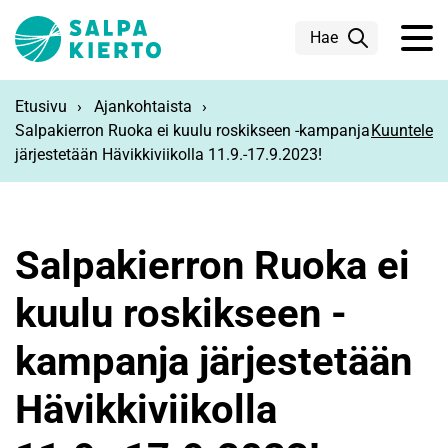
Siirry pääsisältöön
Hae
Etusivu
Ajankohtaista
Salpakierron Ruoka ei kuulu roskikseen -kampanja
Kuuntele
järjestetään Hävikkiviikolla 11.9.-17.9.2023!
Salpakierron Ruoka ei
kuulu roskikseen -
kampanja järjestetään
Hävikkiviikolla