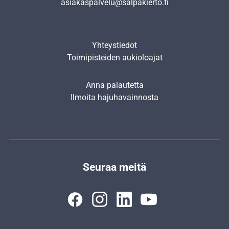
asiakaspalvelu@salpakierto.fi
Yhteystiedot
Toimipisteiden aukioloajat
Anna palautetta
Ilmoita hajuhavainnosta
Seuraa meitä