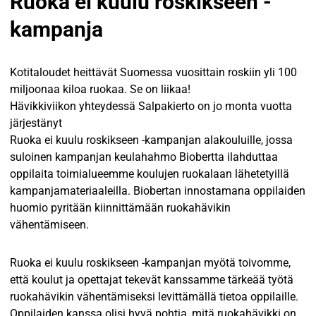
Ruoka ei kuulu roskikseen -
kampanja
Kotitaloudet heittävät Suomessa vuosittain roskiin yli 100
miljoonaa kiloa ruokaa. Se on liikaa!
Hävikkiviikon yhteydessä Salpakierto on jo monta vuotta
järjestänyt
Ruoka ei kuulu roskikseen -kampanjan alakouluille, jossa
suloinen kampanjan keulahahmo Biobertta ilahduttaa
oppilaita toimialueemme koulujen ruokalaan lähetetyillä
kampanjamateriaaleilla. Biobertan innostamana oppilaiden
huomio pyritään kiinnittämään ruokahävikin
vähentämiseen.
Ruoka ei kuulu roskikseen -kampanjan myötä toivomme,
että koulut ja opettajat tekevät kanssamme tärkeää työtä
ruokahävikin vähentämiseksi levittämällä tietoa oppilaille.
Oppilaiden kanssa olisi hyvä pohtia, mitä ruokahävikki on