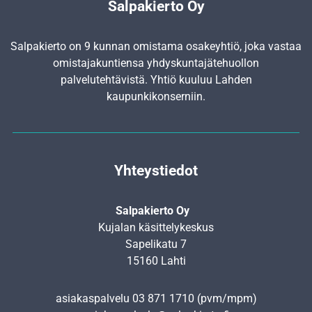
Salpakierto Oy
Salpakierto on 9 kunnan omistama osakeyhtiö, joka vastaa
omistajakuntiensa yhdyskunta­jätehuollon
palvelutehtävistä. Yhtiö kuuluu Lahden
kaupunkikonserniin.
Yhteystiedot
Salpakierto Oy
Kujalan käsittelykeskus
Sapelikatu 7
15160 Lahti
asiakaspalvelu
03 871 1710
(pvm/mpm)