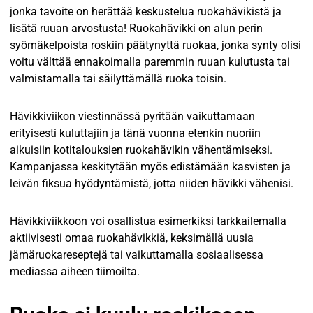
jonka tavoite on herättää keskustelua ruokahävikistä ja
lisätä ruuan arvostusta! Ruokahävikki on alun perin
syömäkelpoista roskiin päätynyttä ruokaa, jonka synty olisi
voitu välttää ennakoimalla paremmin ruuan kulutusta tai
valmistamalla tai säilyttämällä ruoka toisin.
Hävikkiviikon viestinnässä pyritään vaikuttamaan
erityisesti kuluttajiin ja tänä vuonna etenkin nuoriin
aikuisiin kotitalouksien ruokahävikin vähentämiseksi.
Kampanjassa keskitytään myös edistämään kasvisten ja
leivän fiksua hyödyntämistä, jotta niiden hävikki vähenisi.
Hävikkiviikkoon voi osallistua esimerkiksi tarkkailemalla
aktiivisesti omaa ruokahävikkiä, keksimällä uusia
jämäruokareseptejä tai vaikuttamalla sosiaalisessa
mediassa aiheen tiimoilta.