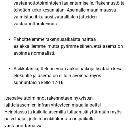
vastaanottotoimintojen laajentamiselle. Rakennustöitä
tehdään koko kesän ajan. Asemalle muun muassa
valmistuu ihka uusi vaarallisten jätteiden
vastaanottorakennus.
Pahoittelemme rakennusaikaista haittaa
asiakkaillemme, mutta pyrimme siihen, että asema on
avoinna normaalisti.
Asikkalan lajitteluaseman aukioloaikoja lisätään kesä-
elokuulle ja asema on silloin avoinna myös
sunnuntaisin kello 12-16.
Itsepalvelutoiminnot rakennetaan nykyisten
lajitteluasemien infran yhteyteen muualla paitsi
Heinolassa ja kaikilla asemilla tullaan säilyttämään myös
palveluajat, jolloin henkilökuntaa on paikalla
vastaanottamassa.