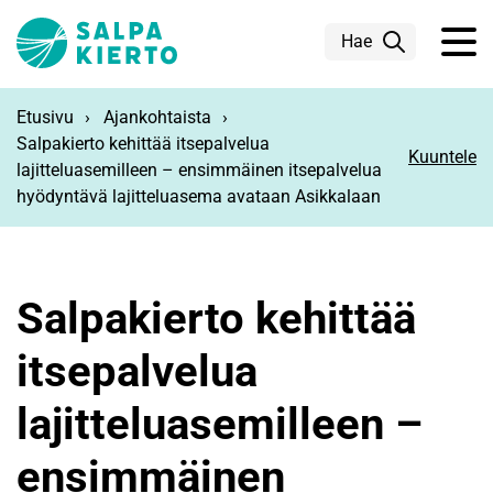
Siirry pääsisältöön
Hae
Etusivu
Ajankohtaista
Salpakierto kehittää itsepalvelua
Kuuntele
lajitteluasemilleen – ensimmäinen itsepalvelua
hyödyntävä lajitteluasema avataan Asikkalaan
Salpakierto kehittää
itsepalvelua
lajitteluasemilleen –
ensimmäinen