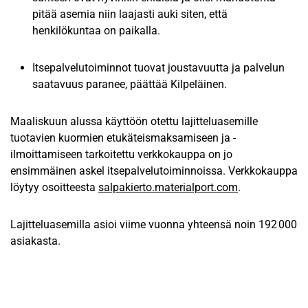
pitää asemia niin laajasti auki siten, että
henkilökuntaa on paikalla.
Itsepalvelutoiminnot tuovat joustavuutta ja palvelun
saatavuus paranee, päättää Kilpeläinen.
Maaliskuun alussa käyttöön otettu lajitteluasemille
tuotavien kuormien etukäteismaksamiseen ja -
ilmoittamiseen tarkoitettu verkkokauppa on jo
ensimmäinen askel itsepalvelutoiminnoissa. Verkkokauppa
löytyy osoitteesta
salpakierto.materialport.com
.
Lajitteluasemilla asioi viime vuonna yhteensä noin 192 000
asiakasta.