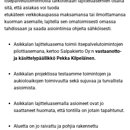
Itsepalvelutoiminnoilla tarkoitetaan lajitteluasemien osalta
sitä, että asiakas voi tuoda
etukäteen verkkokaupassa maksamansa tai ilmoittamansa
kuorman asemalle, lajitella sen omatoimisesti omassa
tahdissaan ja saada asiointiinsa ohjeita sähköisesti.
Asikkalan lajitteluasema toimii itsepalvelutoimintojen
pilottiasemana, kertoo Salpakierto Oy:n
vastaanotto-
ja käsittelypäällikkö Pekka Kilpeläinen.
Asikkalan projektissa testaamme toimintojen ja
aukioloaikojen toimivuutta sekä sujuvaa ja turvallista
asioimista.
Asikkalan lajitteluasemalla asioineet ovat jo
saattaneet huomata, että tontilla on jotain tapahtunut.
Aluetta on jo raivattu ja pohjia rakennettu