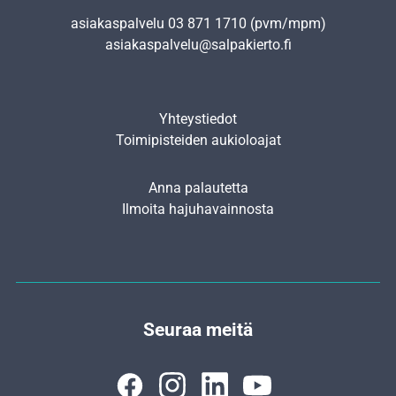
asiakaspalvelu
03 871 1710
(pvm/mpm)
asiakaspalvelu@salpakierto.fi
Yhteystiedot
Toimipisteiden aukioloajat
Anna palautetta
Ilmoita hajuhavainnosta
Seuraa meitä