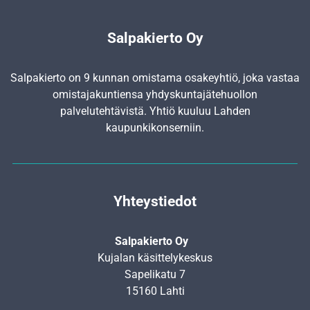
Salpakierto Oy
Salpakierto on 9 kunnan omistama osakeyhtiö, joka vastaa
omistajakuntiensa yhdyskunta­jätehuollon
palvelutehtävistä. Yhtiö kuuluu Lahden
kaupunkikonserniin.
Yhteystiedot
Salpakierto Oy
Kujalan käsittelykeskus
Sapelikatu 7
15160 Lahti