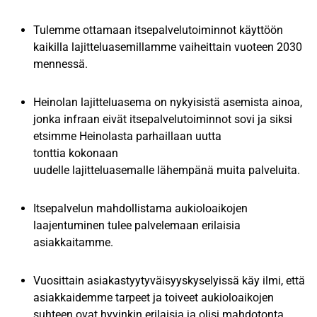
Tulemme ottamaan itsepalvelutoiminnot käyttöön
kaikilla lajitteluasemillamme vaiheittain vuoteen 2030
mennessä.
Heinolan lajitteluasema on nykyisistä asemista ainoa,
jonka infraan eivät itsepalvelutoiminnot sovi ja siksi
etsimme Heinolasta parhaillaan uutta
tonttia kokonaan
uudelle lajitteluasemalle lähempänä muita palveluita.
Itsepalvelun mahdollistama aukioloaikojen
laajentuminen tulee palvelemaan erilaisia
asiakkaitamme.
Vuosittain asiakastyytyväisyyskyselyissä käy ilmi, että
asiakkaidemme tarpeet ja toiveet aukioloaikojen
suhteen ovat hyvinkin erilaisia ja olisi mahdotonta