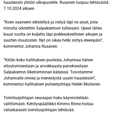
haasteisiin yhtiön ulkopuolelle. Rusanen luopuu tehtävästä
7.10.2024 alkaen.
”Koen saaneeni edistettyä ja vietyä läpi ne asiat, joita
minulta odotettiin Salpakiertoon tullessani. Upeat lähes
kuusi vuotta on kuljettu läpi poikkeuksellisten aikojen ja
suurten muutosten. Nyt on oikea hetki siirtyä eteenpäin”,
kommentoi Johanna Rusanen.
”Kiitän koko hallituksen puolesta Johannaa hänen
sitoutumisestaan ja arvokkaasta panoksestaan
Salpakierron liiketoiminnan kärjessä. Toivotamme
Johannalle onnea ja menestystä uusiin haasteisiin”,
kommentoi hallituksen puheenjohtaja Heikki Moilanen.
Toimitusjohtajan seuraajan haku käynnistetään
välittömästi. Kehityspäällikkö Kimmo Rinne hoitaa
väliaikaisesti toimitusjohtajan tehtävää.