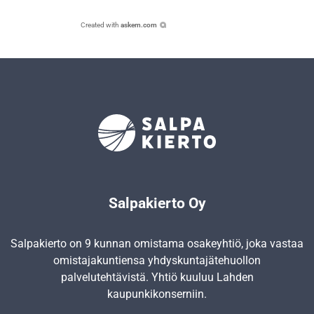
Created with
askem.com
Salpakierto Oy
Salpakierto on 9 kunnan omistama osakeyhtiö, joka vastaa
omistajakuntiensa yhdyskunta­jätehuollon
palvelutehtävistä. Yhtiö kuuluu Lahden
kaupunkikonserniin.