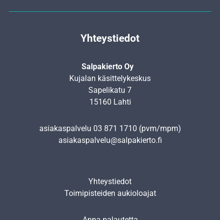
Yhteystiedot
Salpakierto Oy
Kujalan käsittelykeskus
Sapelikatu 7
15160 Lahti
asiakaspalvelu
03 871 1710
(pvm/mpm)
asiakaspalvelu@salpakierto.fi
Yhteystiedot
Toimipisteiden aukioloajat
Anna palautetta