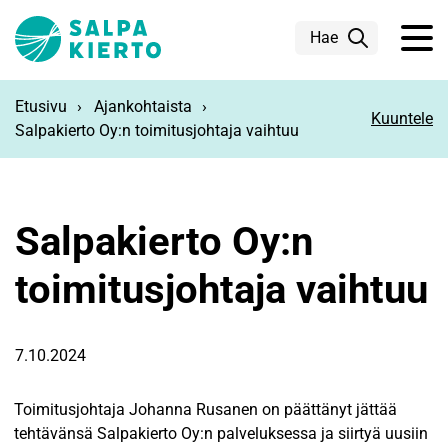
Siirry pääsisältöön
Hae
Etusivu
Ajankohtaista
Kuuntele
Salpakierto Oy:n toimitusjohtaja vaihtuu
Salpakierto Oy:n
toimitusjohtaja vaihtuu
7.10.2024
Toimitusjohtaja Johanna Rusanen on päättänyt jättää
tehtävänsä Salpakierto Oy:n palveluksessa ja siirtyä uusiin