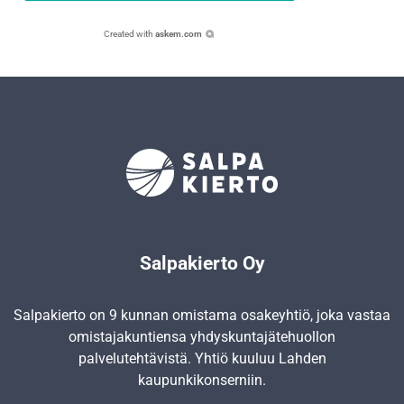
Created with
askem.com
Salpakierto Oy
Salpakierto on 9 kunnan omistama osakeyhtiö, joka vastaa
omistajakuntiensa yhdyskunta­jätehuollon
palvelutehtävistä. Yhtiö kuuluu Lahden
kaupunkikonserniin.