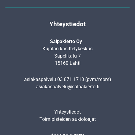
Yhteystiedot
Salpakierto Oy
Kujalan käsittelykeskus
Sapelikatu 7
15160 Lahti
asiakaspalvelu
03 871 1710
(pvm/mpm)
asiakaspalvelu@salpakierto.fi
Yhteystiedot
Toimipisteiden aukioloajat