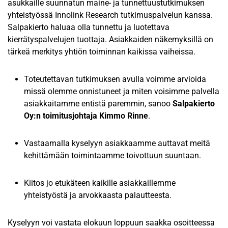
asukkaille suunnatun maine- ja tunnettuustutkimuksen
yhteistyössä Innolink Research tutkimuspalvelun kanssa.
Salpakierto haluaa olla tunnettu ja luotettava
kierrätyspalvelujen tuottaja. Asiakkaiden näkemyksillä on
tärkeä merkitys yhtiön toiminnan kaikissa vaiheissa.
Toteutettavan tutkimuksen avulla voimme arvioida
missä olemme onnistuneet ja miten voisimme palvella
asiakkaitamme entistä paremmin, sanoo
Salpakierto
Oy:n toimitusjohtaja Kimmo Rinne
.
Vastaamalla kyselyyn asiakkaamme auttavat meitä
kehittämään toimintaamme toivottuun suuntaan.
Kiitos jo etukäteen kaikille asiakkaillemme
yhteistyöstä ja arvokkaasta palautteesta.
Kyselyyn voi vastata elokuun loppuun saakka osoitteessa