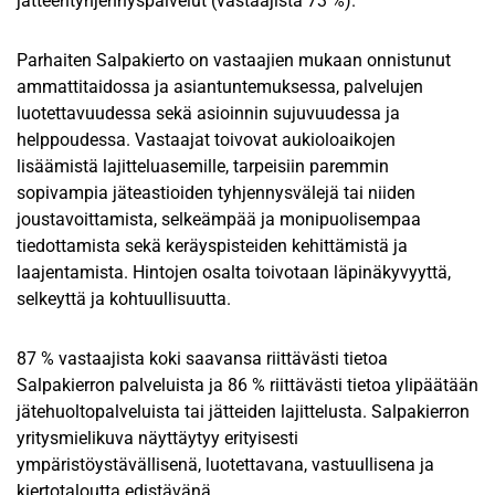
jätteentyhjennyspalvelut (vastaajista 73 %).
Parhaiten Salpakierto on vastaajien mukaan onnistunut
ammattitaidossa ja asiantuntemuksessa, palvelujen
luotettavuudessa sekä asioinnin sujuvuudessa ja
helppoudessa. Vastaajat toivovat aukioloaikojen
lisäämistä lajitteluasemille, tarpeisiin paremmin
sopivampia jäteastioiden tyhjennysvälejä tai niiden
joustavoittamista, selkeämpää ja monipuolisempaa
tiedottamista sekä keräyspisteiden kehittämistä ja
laajentamista. Hintojen osalta toivotaan läpinäkyvyyttä,
selkeyttä ja kohtuullisuutta.
87 % vastaajista koki saavansa riittävästi tietoa
Salpakierron palveluista ja 86 % riittävästi tietoa ylipäätään
jätehuoltopalveluista tai jätteiden lajittelusta. Salpakierron
yritysmielikuva näyttäytyy erityisesti
ympäristöystävällisenä, luotettavana, vastuullisena ja
kiertotaloutta edistävänä.