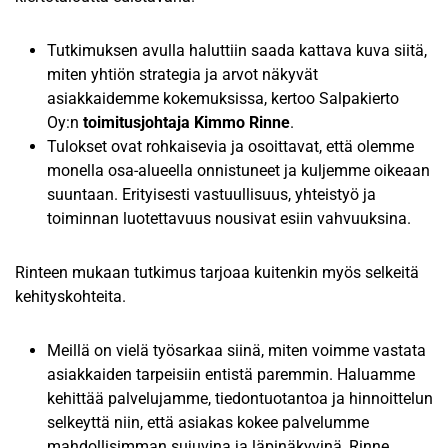
Tutkimuksen avulla haluttiin saada kattava kuva siitä,
miten yhtiön strategia ja arvot näkyvät
asiakkaidemme kokemuksissa, kertoo Salpakierto
Oy:n
toimitusjohtaja Kimmo Rinne
.
Tulokset ovat rohkaisevia ja osoittavat, että olemme
monella osa-alueella onnistuneet ja kuljemme oikeaan
suuntaan. Erityisesti vastuullisuus, yhteistyö ja
toiminnan luotettavuus nousivat esiin vahvuuksina.
Rinteen mukaan tutkimus tarjoaa kuitenkin myös selkeitä
kehityskohteita.
Meillä on vielä työsarkaa siinä, miten voimme vastata
asiakkaiden tarpeisiin entistä paremmin. Haluamme
kehittää palvelujamme, tiedontuotantoa ja hinnoittelun
selkeyttä niin, että asiakas kokee palvelumme
mahdollisimman sujuvina ja läpinäkyvinä, Rinne