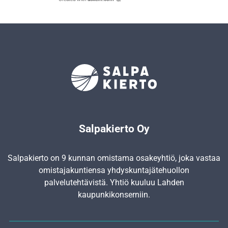
Salpakierto Oy
Salpakierto on 9 kunnan omistama osakeyhtiö, joka vastaa
omistajakuntiensa yhdyskunta­jätehuollon
palvelutehtävistä. Yhtiö kuuluu Lahden
kaupunkikonserniin.