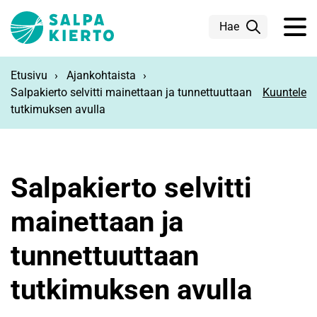
Siirry pääsisältöön
Hae
Etusivu
Ajankohtaista
Salpakierto selvitti mainettaan ja tunnettuuttaan
Kuuntele
tutkimuksen avulla
Salpakierto selvitti
mainettaan ja
tunnettuuttaan
tutkimuksen avulla