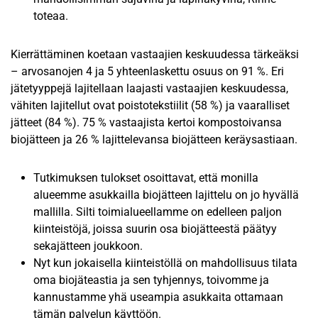
toteaa.
Kierrättäminen koetaan vastaajien keskuudessa tärkeäksi
– arvosanojen 4 ja 5 yhteenlaskettu osuus on 91 %. Eri
jätetyyppejä lajitellaan laajasti vastaajien keskuudessa,
vähiten lajitellut ovat poistotekstiilit (58 %) ja vaaralliset
jätteet (84 %). 75 % vastaajista kertoi kompostoivansa
biojätteen ja 26 % lajittelevansa biojätteen keräysastiaan.
Tutkimuksen tulokset osoittavat, että monilla
alueemme asukkailla biojätteen lajittelu on jo hyvällä
mallilla. Silti toimialueellamme on edelleen paljon
kiinteistöjä, joissa suurin osa biojätteestä päätyy
sekajätteen joukkoon.
Nyt kun jokaisella kiinteistöllä on mahdollisuus tilata
oma biojäteastia ja sen tyhjennys, toivomme ja
kannustamme yhä useampia asukkaita ottamaan
tämän palvelun käyttöön.