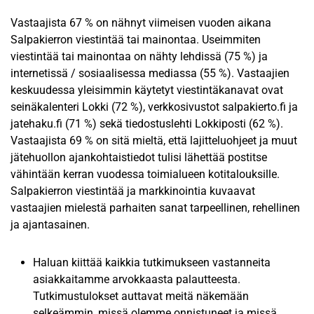
Vastaajista 67 % on nähnyt viimeisen vuoden aikana
Salpakierron viestintää tai mainontaa. ​Useimmiten
viestintää tai mainontaa on nähty lehdissä (75 %) ja
internetissä / sosiaalisessa mediassa (55 %).​ Vastaajien
keskuudessa yleisimmin käytetyt viestintäkanavat ovat
seinäkalenteri Lokki (72 %), verkkosivustot salpakierto.fi ja
jatehaku.fi (71 %) sekä tiedostuslehti Lokkiposti (62 %).​
Vastaajista 69 % on sitä mieltä, että lajitteluohjeet ja muut
jätehuollon ajankohtaistiedot tulisi lähettää postitse
vähintään kerran vuodessa toimialueen kotitalouksille.
Salpakierron viestintää ja markkinointia kuvaavat
vastaajien mielestä parhaiten sanat tarpeellinen, rehellinen
ja ajantasainen.
Haluan kiittää kaikkia tutkimukseen vastanneita
asiakkaitamme arvokkaasta palautteesta.
Tutkimustulokset auttavat meitä näkemään
selkeämmin, missä olemme onnistuneet ja missä