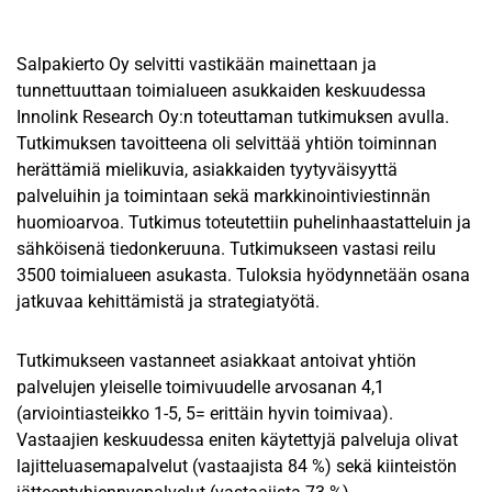
Salpakierto Oy selvitti vastikään mainettaan ja
tunnettuuttaan toimialueen asukkaiden keskuudessa
Innolink Research Oy:n toteuttaman tutkimuksen avulla.
Tutkimuksen tavoitteena oli selvittää yhtiön toiminnan
herättämiä mielikuvia, asiakkaiden tyytyväisyyttä
palveluihin ja toimintaan sekä markkinointiviestinnän
huomioarvoa. Tutkimus toteutettiin puhelinhaastatteluin ja
sähköisenä tiedonkeruuna. Tutkimukseen vastasi reilu
3500 toimialueen asukasta. Tuloksia hyödynnetään osana
jatkuvaa kehittämistä ja strategiatyötä.
Tutkimukseen vastanneet asiakkaat antoivat yhtiön
palvelujen yleiselle toimivuudelle arvosanan 4,1
(arviointiasteikko 1-5, 5= erittäin hyvin toimivaa).
Vastaajien keskuudessa eniten käytettyjä palveluja olivat
lajitteluasemapalvelut (vastaajista 84 %) sekä kiinteistön