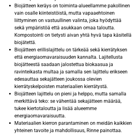
Biojätteen keräys on toiminta-alueellamme pakollinen
vain osalle kiinteistöistä, mutta vapaaehtoinen
liittyminen on vastuullinen valinta, joka hyödyttää
sekä ympäristöä että asukkaan omaa taloutta.
Kompostointi on tietysti aivan yhtä hyvä tapa käsitellä
biojätettä.
Biojätteen erillislajittelu on tärkeää sekä kierrätyksen
että energiaomavaraisuuden kannalta. Lajitellusta
biojätteestä saadaan jalostettua biokaasua ja
ravinteikasta multaa ja samalla sen lajittelu erikseen
edesauttaa sekajätteen joukossa olevien
kierrätyskelpoisten materiaalien kierrätystä.
Biojätteen lajittelu on pieni ja helppo, mutta samalla
merkittävä teko: se vähentää sekajätteen määrää,
tukee kiertotaloutta ja lisää alueemme
energiaomavaraisuutta.
Materiaalien kierron parantaminen on meidän kaikkien
yhteinen tavoite ja mahdollisuus, Rinne painottaa.