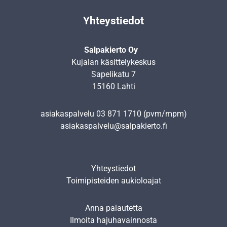
Yhteystiedot
Salpakierto Oy
Kujalan käsittelykeskus
Sapelikatu 7
15160 Lahti
asiakaspalvelu
03 871 1710
(pvm/mpm)
asiakaspalvelu@salpakierto.fi
Yhteystiedot
Toimipisteiden aukioloajat
Anna palautetta
Ilmoita hajuhavainnosta