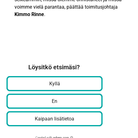
voimme vielä parantaa, päättää toimitusjohtaja
Kimmo Rinne
.
Löysitkö etsimäsi?
Kyllä
En
Kaipaan lisätietoa
Created with
askem.com