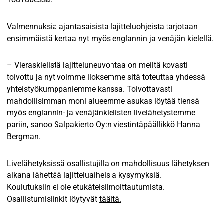
Valmennuksia ajantasaisista lajitteluohjeista tarjotaan
ensimmäistä kertaa nyt myös englannin ja venäjän kielellä.
– Vieraskielistä lajitteluneuvontaa on meiltä kovasti
toivottu ja nyt voimme iloksemme sitä toteuttaa yhdessä
yhteistyökumppaniemme kanssa. Toivottavasti
mahdollisimman moni alueemme asukas löytää tiensä
myös englannin- ja venäjänkielisten livelähetystemme
pariin, sanoo Salpakierto Oy:n viestintäpäällikkö Hanna
Bergman.
Livelähetyksissä osallistujilla on mahdollisuus lähetyksen
aikana lähettää lajitteluaiheisia kysymyksiä.
Koulutuksiin ei ole etukäteisilmoittautumista.
Osallistumislinkit löytyvät
täältä.