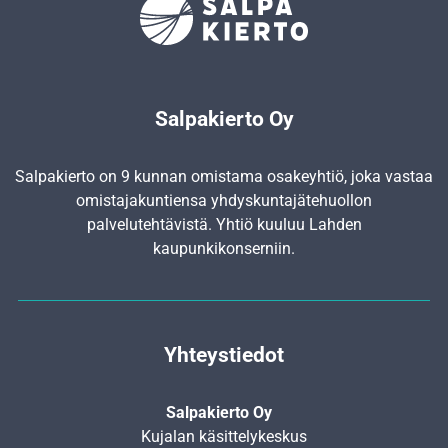
Salpakierto Oy
Salpakierto on 9 kunnan omistama osakeyhtiö, joka vastaa
omistajakuntiensa yhdyskunta­jätehuollon
palvelutehtävistä. Yhtiö kuuluu Lahden
kaupunkikonserniin.
Yhteystiedot
Salpakierto Oy
Kujalan käsittelykeskus