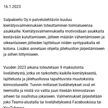
16.1.2023
Salpakierto Oy:n palvelutehtäviin kuuluu
kierrätysvalmennuksen toteuttaminen toimialueensa
asukkaille. Kierrätysvalmennuksella motivoidaan asukkaita
kestävään kuluttamiseen, jätteen määrän vähentämiseen ja
oikeanlaiseen jätteiden lajitteluun niiden syntypaikalla eli
kotona. Lisäksi annetaan ohjeita jätehuollon järjestämiseen
ja siihen liittymiseen.
Vuoden 2023 aikana toteutetaan 9 maksutonta
livelähetystä, jotka on tarkoitettu kaikille kierrätyksestä,
lajittelusta ja jätehuollossa tapahtuvista muutoksista
kiinnostuneille. Tunnin mittaiset livelähetykset ovat eri
teemoilla ja niistä voi valita juuri itseään kiinnostavan
aiheen tai osallistua jokaiseen. Valmennukset järjestetään
joko Teams-alustalla tai livelähetyksenä Facebookissa tai
YouTubessa.