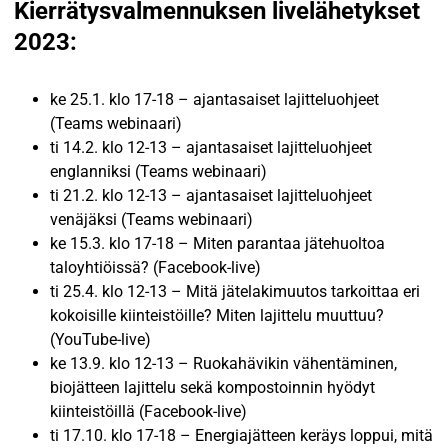
Kierrätysvalmennuksen livelähetykset
2023:
ke 25.1. klo 17-18 – ajantasaiset lajitteluohjeet
(Teams webinaari)
ti 14.2. klo 12-13 – ajantasaiset lajitteluohjeet
englanniksi (Teams webinaari)
ti 21.2. klo 12-13 – ajantasaiset lajitteluohjeet
venäjäksi (Teams webinaari)
ke 15.3. klo 17-18 – Miten parantaa jätehuoltoa
taloyhtiöissä? (Facebook-live)
ti 25.4. klo 12-13 – Mitä jätelakimuutos tarkoittaa eri
kokoisille kiinteistöille? Miten lajittelu muuttuu?
(YouTube-live)
ke 13.9. klo 12-13 – Ruokahävikin vähentäminen,
biojätteen lajittelu sekä kompostoinnin hyödyt
kiinteistöillä (Facebook-live)
ti 17.10. klo 17-18 – Energiajätteen keräys loppui, mitä