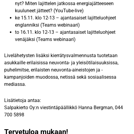
nyt? Miten lajittelen jatkossa energiajätteeseen
kuuluneet jätteet? (YouTube-live)
ke 15.11. klo 12-13 – ajantasaiset lajitteluohjeet
englanniksi (Teams webinaari)
to 16.11. klo 12-13 – ajantasaiset lajitteluohjeet
venäjäksi (Teams webinaari)
Livelähetysten lisäksi kierrätysvalmennusta tuotetaan
asukkaille erilaisissa neuvonta- ja yleisötilaisuuksissa,
puhelimitse, erilaisten neuvonta-aineistojen ja -
kampanjoiden muodossa, netissä sekä sosiaalisessa
mediassa.
Lisätietoja antaa:
Salpakierto Oy:n viestintäpäällikkö Hanna Bergman, 044
700 5898
Tervetuloa mukaan!