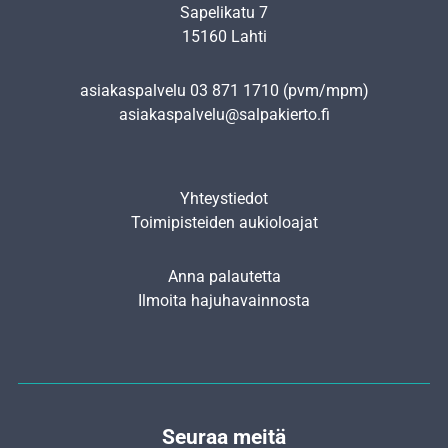
Sapelikatu 7
15160 Lahti
asiakaspalvelu
03 871 1710
(pvm/mpm)
asiakaspalvelu@salpakierto.fi
Yhteystiedot
Toimipisteiden aukioloajat
Anna palautetta
Ilmoita hajuhavainnosta
Seuraa meitä