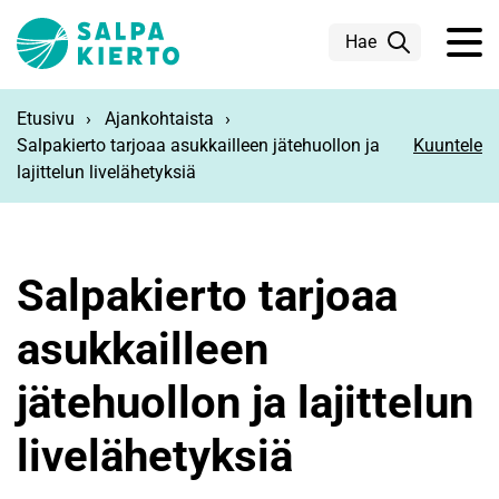
Siirry pääsisältöön
Hae
Etusivu
Ajankohtaista
Salpakierto tarjoaa asukkailleen jätehuollon ja
Kuuntele
lajittelun livelähetyksiä
Salpakierto tarjoaa
asukkailleen
jätehuollon ja lajittelun
livelähetyksiä