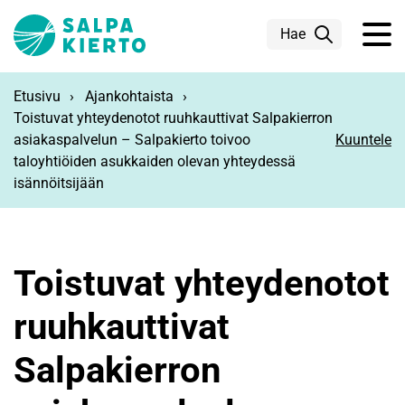
Siirry pääsisältöön
Hae
Etusivu
Ajankohtaista
Toistuvat yhteydenotot ruuhkauttivat Salpakierron
asiakaspalvelun – Salpakierto toivoo
Kuuntele
taloyhtiöiden asukkaiden olevan yhteydessä
isännöitsijään
Toistuvat yhteydenotot
ruuhkauttivat
Salpakierron