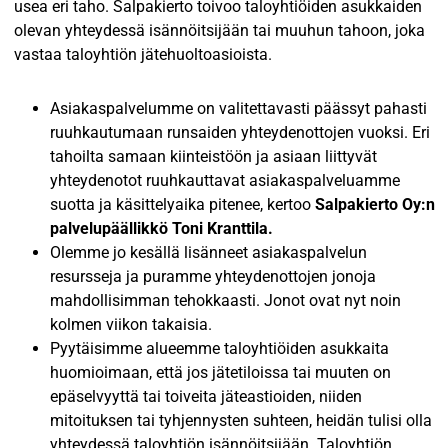
usea eri taho. Salpakierto toivoo taloyhtiöiden asukkaiden
olevan yhteydessä isännöitsijään tai muuhun tahoon, joka
vastaa taloyhtiön jätehuoltoasioista.
Asiakaspalvelumme on valitettavasti päässyt pahasti
ruuhkautumaan runsaiden yhteydenottojen vuoksi. Eri
tahoilta samaan kiinteistöön ja asiaan liittyvät
yhteydenotot ruuhkauttavat asiakaspalveluamme
suotta ja käsittelyaika pitenee, kertoo
Salpakierto Oy:n
palvelupäällikkö Toni Kranttila.
Olemme jo kesällä lisänneet asiakaspalvelun
resursseja ja puramme yhteydenottojen jonoja
mahdollisimman tehokkaasti. Jonot ovat nyt noin
kolmen viikon takaisia.
Pyytäisimme alueemme taloyhtiöiden asukkaita
huomioimaan, että jos jätetiloissa tai muuten on
epäselvyyttä tai toiveita jäteastioiden, niiden
mitoituksen tai tyhjennysten suhteen, heidän tulisi olla
yhteydessä taloyhtiön isännöitsijään. Taloyhtiön