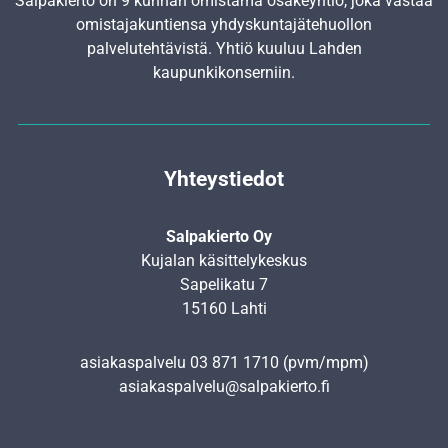
Salpakierto on 9 kunnan omistama osakeyhtiö, joka vastaa
omistajakuntiensa yhdyskunta­jätehuollon
palvelutehtävistä. Yhtiö kuuluu Lahden
kaupunkikonserniin.
Yhteystiedot
Salpakierto Oy
Kujalan käsittelykeskus
Sapelikatu 7
15160 Lahti
asiakaspalvelu
03 871 1710
(pvm/mpm)
asiakaspalvelu@salpakierto.fi