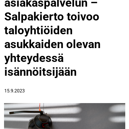
asiakaspalvelun –
Salpakierto toivoo
taloyhtiöiden
asukkaiden olevan
yhteydessä
isännöitsijään
15.9.2023