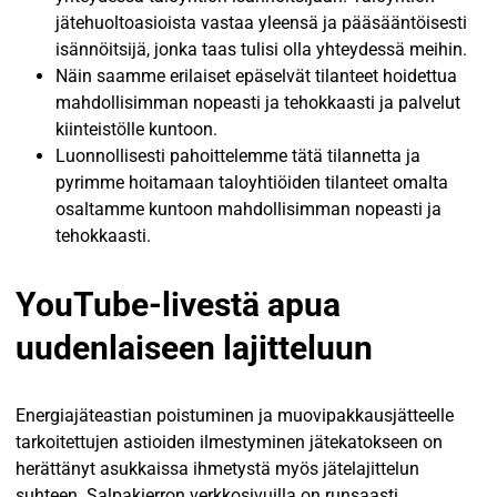
jätehuoltoasioista vastaa yleensä ja pääsääntöisesti
isännöitsijä, jonka taas tulisi olla yhteydessä meihin.
Näin saamme erilaiset epäselvät tilanteet hoidettua
mahdollisimman nopeasti ja tehokkaasti ja palvelut
kiinteistölle kuntoon.
Luonnollisesti pahoittelemme tätä tilannetta ja
pyrimme hoitamaan taloyhtiöiden tilanteet omalta
osaltamme kuntoon mahdollisimman nopeasti ja
tehokkaasti.
YouTube-livestä apua
uudenlaiseen lajitteluun
Energiajäteastian poistuminen ja muovipakkausjätteelle
tarkoitettujen astioiden ilmestyminen jätekatokseen on
herättänyt asukkaissa ihmetystä myös jätelajittelun
suhteen. Salpakierron verkkosivuilla on runsaasti