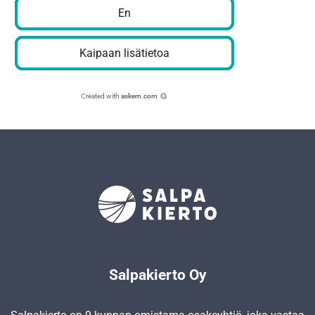
En
Kaipaan lisätietoa
Created with
askem.com
Salpakierto Oy