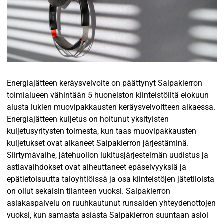
Energiajätteen keräysvelvoite on päättynyt Salpakierron
toimialueen vähintään 5 huoneiston kiinteistöiltä elokuun
alusta lukien muovipakkausten keräysvelvoitteen alkaessa.
Energiajätteen kuljetus on hoitunut yksityisten
kuljetusyritysten toimesta, kun taas muovipakkausten
kuljetukset ovat alkaneet Salpakierron järjestäminä.
Siirtymävaihe, jätehuollon lukitusjärjestelmän uudistus ja
astiavaihdokset ovat aiheuttaneet epäselvyyksiä ja
epätietoisuutta taloyhtiöissä ja osa kiinteistöjen jätetiloista
on ollut sekaisin tilanteen vuoksi. Salpakierron
asiakaspalvelu on ruuhkautunut runsaiden yhteydenottojen
vuoksi, kun samasta asiasta Salpakierron suuntaan asioi