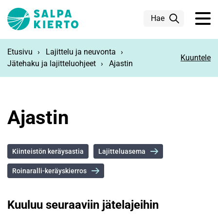
Siirry pääsisältöön
Hae
Etusivu
Lajittelu ja neuvonta
Kuuntele
Jätehaku ja lajitteluohjeet
Ajastin
Ajastin
Kiinteistön keräysastia
Lajitteluasema
Roinaralli-keräyskierros
Kuuluu seuraaviin jätelajeihin