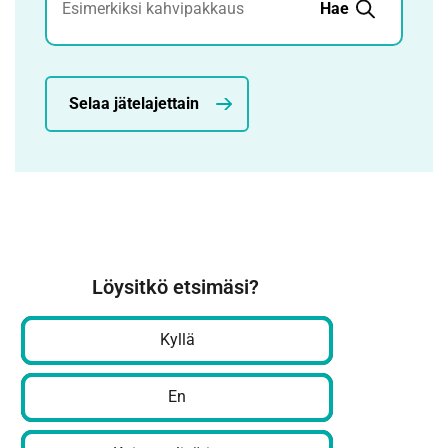
Hae
Selaa jätelajettain
Löysitkö etsimäsi?
Kyllä
En