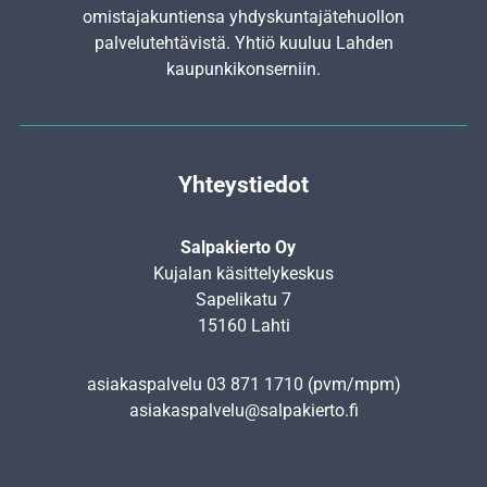
omistajakuntiensa yhdyskunta­jätehuollon
palvelutehtävistä. Yhtiö kuuluu Lahden
kaupunkikonserniin.
Yhteystiedot
Salpakierto Oy
Kujalan käsittelykeskus
Sapelikatu 7
15160 Lahti
asiakaspalvelu
03 871 1710
(pvm/mpm)
asiakaspalvelu@salpakierto.fi