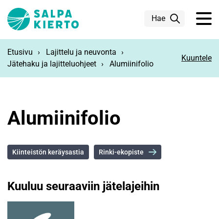
Siirry pääsisältöön
Hae
Etusivu
Lajittelu ja neuvonta
Kuuntele
Jätehaku ja lajitteluohjeet
Alumiinifolio
Alumiinifolio
Kiinteistön keräysastia
Rinki-ekopiste
Kuuluu seuraaviin jätelajeihin