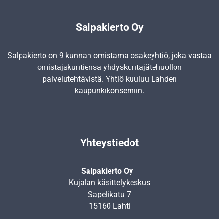
Salpakierto Oy
Salpakierto on 9 kunnan omistama osakeyhtiö, joka vastaa
omistajakuntiensa yhdyskunta­jätehuollon
palvelutehtävistä. Yhtiö kuuluu Lahden
kaupunkikonserniin.
Yhteystiedot
Salpakierto Oy
Kujalan käsittelykeskus
Sapelikatu 7
15160 Lahti