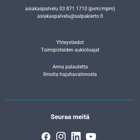
asiakaspalvelu
03 871 1710
(pvm/mpm)
asiakaspalvelu@salpakierto.fi
Yhteystiedot
Toimipisteiden aukioloajat
Anna palautetta
Ilmoita hajuhavainnosta
Seuraa meitä