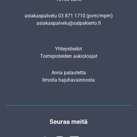
asiakaspalvelu
03 871 1710
(pvm/mpm)
asiakaspalvelu@salpakierto.fi
Yhteystiedot
Toimipisteiden aukioloajat
Anna palautetta
Ilmoita hajuhavainnosta
Seuraa meitä