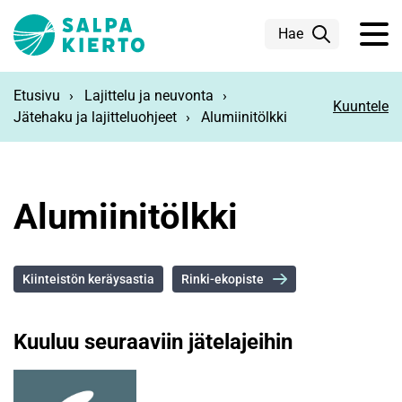
Siirry pääsisältöön
Hae
Etusivu
Lajittelu ja neuvonta
Kuuntele
Jätehaku ja lajitteluohjeet
Alumiinitölkki
Alumiinitölkki
Kiinteistön keräysastia
Rinki-ekopiste
Kuuluu seuraaviin jätelajeihin