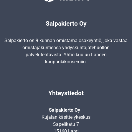
Salpakierto Oy
Salpakierto on 9 kunnan omistama osakeyhtiö, joka vastaa
omistajakuntiensa yhdyskunta­jätehuollon
palvelutehtävistä. Yhtiö kuuluu Lahden
kaupunkikonserniin.
Yhteystiedot
Salpakierto Oy
Kujalan käsittelykeskus
Sapelikatu 7
15160 Lahti