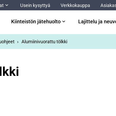
at
Usein kysyttyä
Verkkokauppa
Asiakas
Kiinteistön jätehuolto
Lajittelu ja neu
luohjeet
Alumiinivuorattu tölkki
lkki