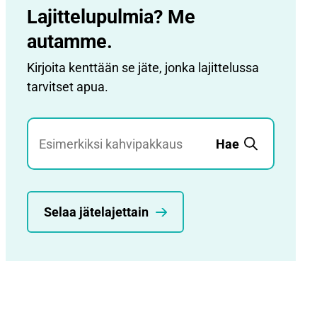
Lajittelupulmia? Me
autamme.
Kirjoita kenttään se jäte, jonka lajittelussa
tarvitset apua.
Jätehaku
Hae
Selaa jätelajettain