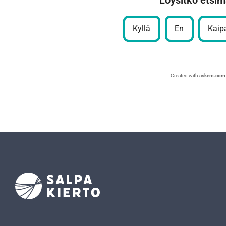
Löysitkö etsim
Kyllä
En
Kaipa
Created with
askem.com