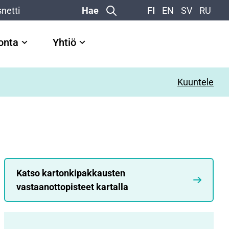
netti
Hae
FI
EN
SV
RU
vonta
Yhtiö
Kuuntele
Katso kartonkipakkausten
vastaanottopisteet kartalla