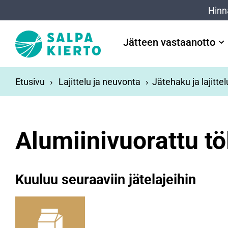
Siirry pääsisältöön
Hinn
Jätteen vastaanotto
Etusivu
Lajittelu ja neuvonta
Jätehaku ja lajitte
Alumiinivuorattu tö
Kuuluu seuraaviin jätelajeihin