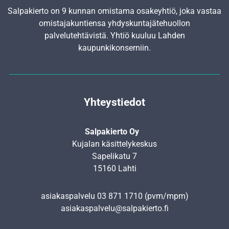
Salpakierto on 9 kunnan omistama osakeyhtiö, joka vastaa
omistajakuntiensa yhdyskunta­jätehuollon
palvelutehtävistä. Yhtiö kuuluu Lahden
kaupunkikonserniin.
Yhteystiedot
Salpakierto Oy
Kujalan käsittelykeskus
Sapelikatu 7
15160 Lahti
asiakaspalvelu
03 871 1710
(pvm/mpm)
asiakaspalvelu@salpakierto.fi