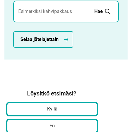
Jätehaku
Hae
Selaa jätelajettain
Löysitkö etsimäsi?
Kyllä
En