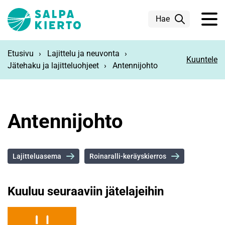
Siirry pääsisältöön
Hae
Etusivu
Lajittelu ja neuvonta
Kuuntele
Jätehaku ja lajitteluohjeet
Antennijohto
Antennijohto
Lajitteluasema
Roinaralli-keräyskierros
Kuuluu seuraaviin jätelajeihin