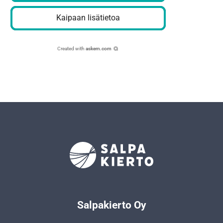
Kaipaan lisätietoa
Created with
askem.com
Salpakierto Oy