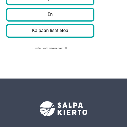
En
Kaipaan lisätietoa
Created with
askem.com