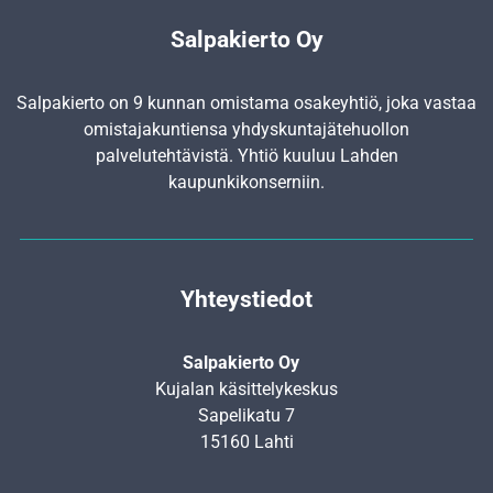
Salpakierto Oy
Salpakierto on 9 kunnan omistama osakeyhtiö, joka vastaa
omistajakuntiensa yhdyskunta­jätehuollon
palvelutehtävistä. Yhtiö kuuluu Lahden
kaupunkikonserniin.
Yhteystiedot
Salpakierto Oy
Kujalan käsittelykeskus
Sapelikatu 7
15160 Lahti