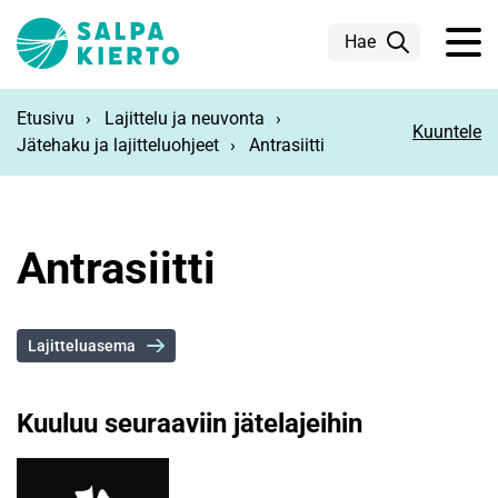
Siirry pääsisältöön
Hae
Etusivu
Lajittelu ja neuvonta
Kuuntele
Jätehaku ja lajitteluohjeet
Antrasiitti
Antrasiitti
Lajitteluasema
Kuuluu seuraaviin jätelajeihin