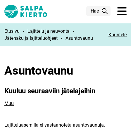
Siirry pääsisältöön
Hae
Etusivu
Lajittelu ja neuvonta
Kuuntele
Jätehaku ja lajitteluohjeet
Asuntovaunu
Asuntovaunu
Kuuluu seuraaviin jätelajeihin
Muu
Lajitteluasemilla ei vastaanoteta asuntovaunuja.