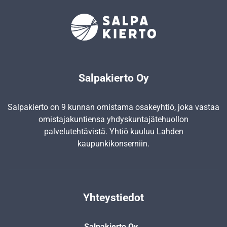
Salpakierto Oy
Salpakierto on 9 kunnan omistama osakeyhtiö, joka vastaa
omistajakuntiensa yhdyskunta­jätehuollon
palvelutehtävistä. Yhtiö kuuluu Lahden
kaupunkikonserniin.
Yhteystiedot
Salpakierto Oy