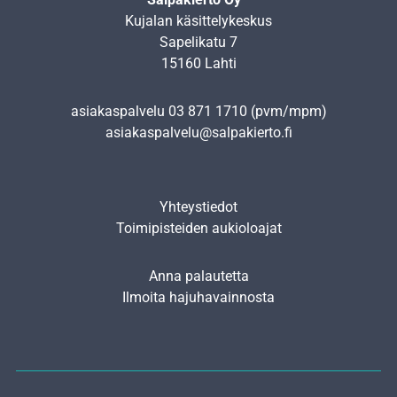
Kujalan käsittelykeskus
Sapelikatu 7
15160 Lahti
asiakaspalvelu
03 871 1710
(pvm/mpm)
asiakaspalvelu@salpakierto.fi
Yhteystiedot
Toimipisteiden aukioloajat
Anna palautetta
Ilmoita hajuhavainnosta