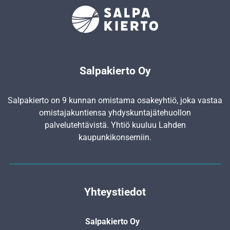
Salpakierto Oy
Salpakierto on 9 kunnan omistama osakeyhtiö, joka vastaa
omistajakuntiensa yhdyskunta­jätehuollon
palvelutehtävistä. Yhtiö kuuluu Lahden
kaupunkikonserniin.
Yhteystiedot
Salpakierto Oy