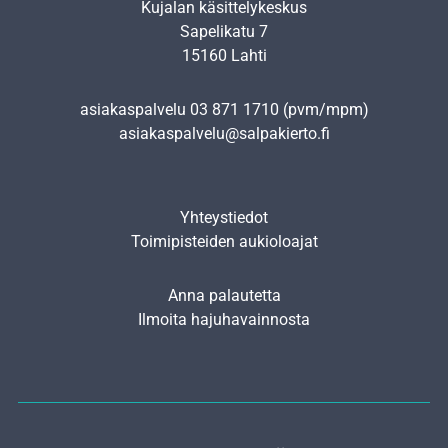
Kujalan käsittelykeskus
Sapelikatu 7
15160 Lahti
asiakaspalvelu
03 871 1710
(pvm/mpm)
asiakaspalvelu@salpakierto.fi
Yhteystiedot
Toimipisteiden aukioloajat
Anna palautetta
Ilmoita hajuhavainnosta