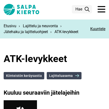
Siirry pääsisältöön
Hae
Etusivu
Lajittelu ja neuvonta
Kuuntele
Jätehaku ja lajitteluohjeet
ATK-levykkeet
ATK-levykkeet
Kiinteistön keräysastia
Lajitteluasema
Kuuluu seuraaviin jätelajeihin