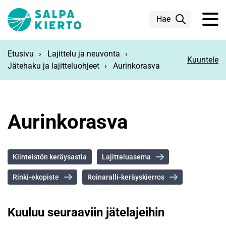
Siirry pääsisältöön
Hae
Etusivu
Lajittelu ja neuvonta
Kuuntele
Jätehaku ja lajitteluohjeet
Aurinkorasva
Aurinkorasva
Kiinteistön keräysastia
Lajitteluasema
Rinki-ekopiste
Roinaralli-keräyskierros
Kuuluu seuraaviin jätelajeihin