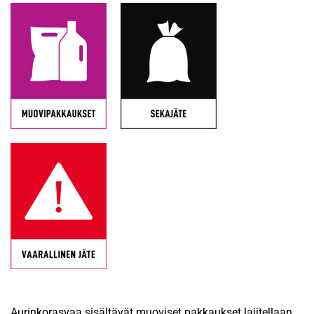
Aurinkorasvaa sisältävät muoviset pakkaukset lajitellaan