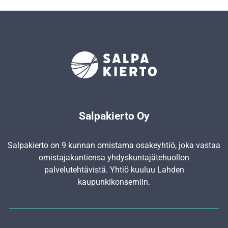
Salpakierto Oy
Salpakierto on 9 kunnan omistama osakeyhtiö, joka vastaa
omistajakuntiensa yhdyskunta­jätehuollon
palvelutehtävistä. Yhtiö kuuluu Lahden
kaupunkikonserniin.