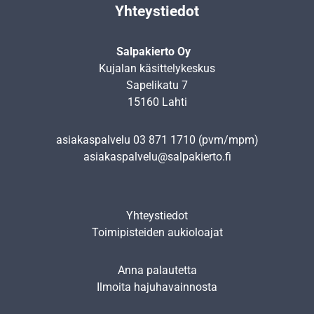
Yhteystiedot
Salpakierto Oy
Kujalan käsittelykeskus
Sapelikatu 7
15160 Lahti
asiakaspalvelu
03 871 1710
(pvm/mpm)
asiakaspalvelu@salpakierto.fi
Yhteystiedot
Toimipisteiden aukioloajat
Anna palautetta
Ilmoita hajuhavainnosta