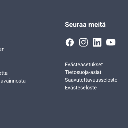
Seuraa meitä
en
Evästeasetukset
Tietosuoja-asiat
etta
Saavutettavuusseloste
havainnosta
Evästeseloste