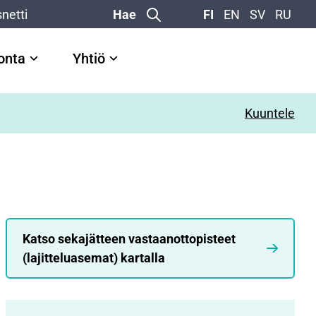
netti
Hae
FI
EN
SV
RU
vonta
Yhtiö
Kuuntele
Katso sekajätteen vastaanottopisteet
(lajitteluasemat) kartalla