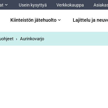
at
Usein kysyttyä
Verkkokauppa
Asiakas
Kiinteistön jätehuolto
Lajittelu ja neu
luohjeet
Aurinkovarjo