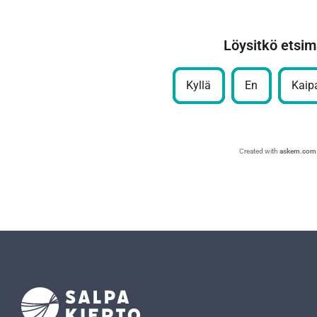
Löysitkö etsim
Kyllä
En
Kaipa
Created with
askem.com