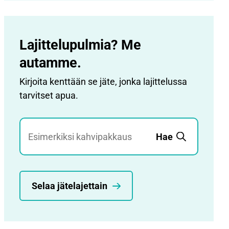
Lajittelupulmia? Me
autamme.
Kirjoita kenttään se jäte, jonka lajittelussa
tarvitset apua.
Jätehaku
Hae
Selaa jätelajettain