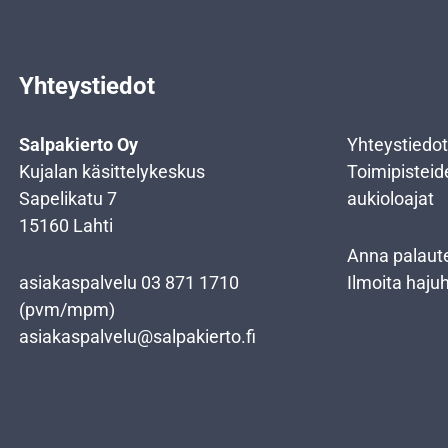
Yhteystiedot
Salpakierto Oy
Yhteystiedot
Kujalan käsittelykeskus
Toimipisteid
Sapelikatu 7
aukioloajat
15160 Lahti
Anna palaut
asiakaspalvelu
03 871 1710
Ilmoita haju
(pvm/mpm)
asiakaspalvelu@salpakierto.fi