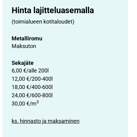
Hinta lajittelu­asemalla
(toimialueen kotitaloudet)
Metalliromu
Maksuton
Sekajäte
6,00 €/alle 200l
12,00 €/200-400l
18,00 €/400-600l
24,00 €/600-800l
3
30,00 €/m
ks. hinnasto ja maksaminen