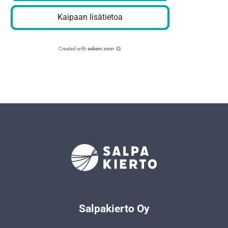
Kaipaan lisätietoa
Created with
askem.com
Salpakierto Oy