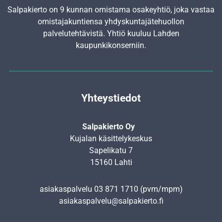
Salpakierto on 9 kunnan omistama osakeyhtiö, joka vastaa
omistajakuntiensa yhdyskunta­jätehuollon
palvelutehtävistä. Yhtiö kuuluu Lahden
kaupunkikonserniin.
Yhteystiedot
Salpakierto Oy
Kujalan käsittelykeskus
Sapelikatu 7
15160 Lahti
asiakaspalvelu
03 871 1710
(pvm/mpm)
asiakaspalvelu@salpakierto.fi