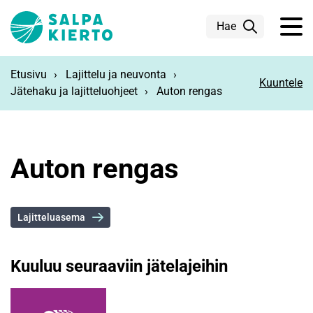
Siirry pääsisältöön
Hae
Etusivu
Lajittelu ja neuvonta
Kuuntele
Jätehaku ja lajitteluohjeet
Auton rengas
Auton rengas
Lajitteluasema
Kuuluu seuraaviin jätelajeihin