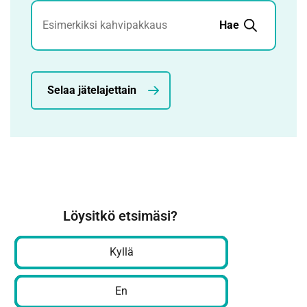
Jätehaku
Hae
Selaa jätelajettain
Löysitkö etsimäsi?
Kyllä
En