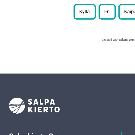
Kyllä
En
Kaipa
Created with
askem.com