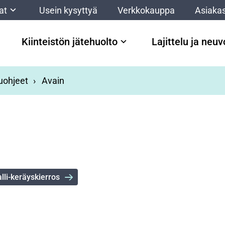
at
Usein kysyttyä
Verkkokauppa
Asiakas
Kiinteistön jätehuolto
Lajittelu ja neu
luohjeet
Avain
lli-keräyskierros