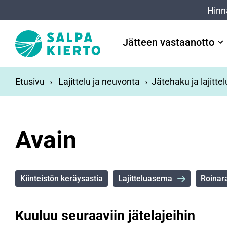
Siirry pääsisältöön
Hinn
Jätteen vastaanotto
Etusivu
Lajittelu ja neuvonta
Jätehaku ja lajitte
Avain
Kiinteistön keräysastia
Lajitteluasema
Roinara
Kuuluu seuraaviin jätelajeihin