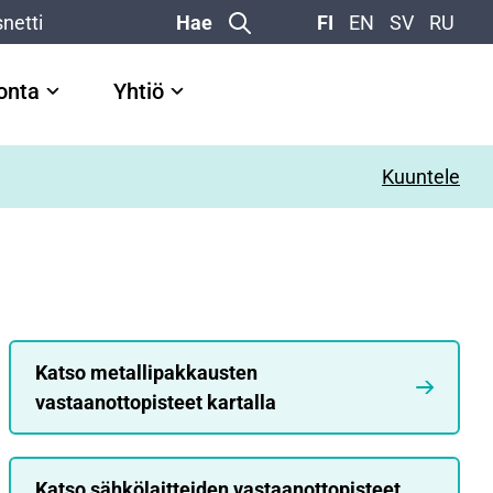
netti
Hae
FI
EN
SV
RU
vonta
Yhtiö
Kuuntele
Katso metallipakkausten
vastaanottopisteet kartalla
Katso sähkölaitteiden vastaanottopisteet