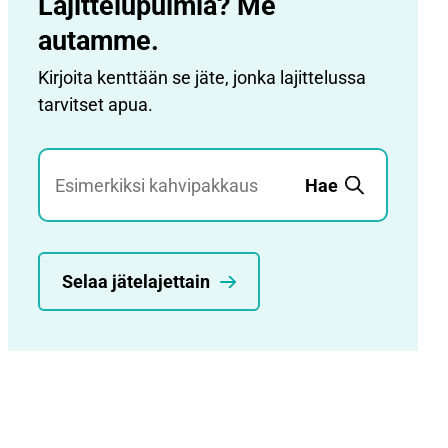
Lajittelupulmia? Me
autamme.
Kirjoita kenttään se jäte, jonka lajittelussa
tarvitset apua.
Jätehaku
Hae
Selaa jätelajettain