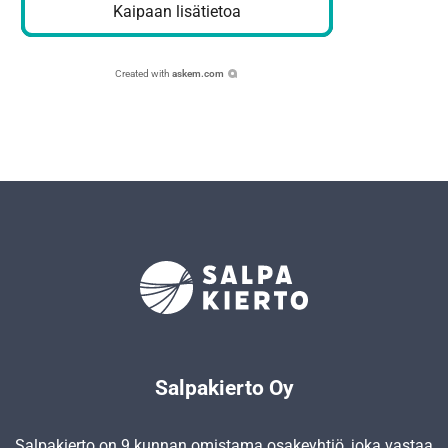
Kaipaan lisätietoa
Created with
askem.com
Salpakierto Oy
Salpakierto on 9 kunnan omistama osakeyhtiö, joka vastaa