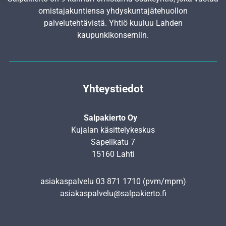
omistajakuntiensa yhdyskunta­jätehuollon
palvelutehtävistä. Yhtiö kuuluu Lahden
kaupunkikonserniin.
Yhteystiedot
Salpakierto Oy
Kujalan käsittelykeskus
Sapelikatu 7
15160 Lahti
asiakaspalvelu
03 871 1710
(pvm/mpm)
asiakaspalvelu@salpakierto.fi