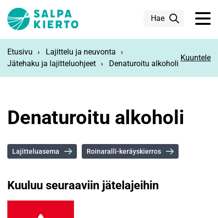
Siirry pääsisältöön
Hae
Etusivu
Lajittelu ja neuvonta
Kuuntele
Jätehaku ja lajitteluohjeet
Denaturoitu alkoholi
Denaturoitu alkoholi
Lajitteluasema
Roinaralli-keräyskierros
Kuuluu seuraaviin jätelajeihin