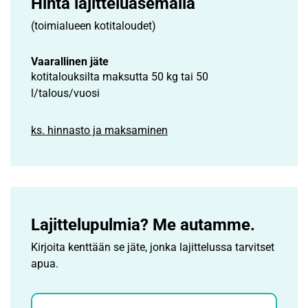
Hinta lajittelu­asemalla
(toimialueen kotitaloudet)
Vaarallinen jäte
kotitalouksilta maksutta 50 kg tai 50
l/talous/vuosi
ks. hinnasto ja maksaminen
Lajittelupulmia? Me autamme.
Kirjoita kenttään se jäte, jonka lajittelussa tarvitset
apua.
Jätehaku