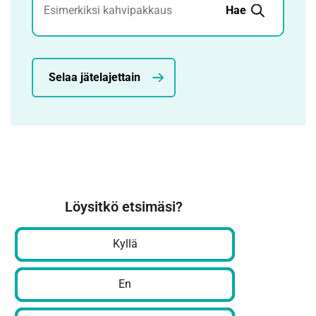
Hae
Selaa jätelajettain
Löysitkö etsimäsi?
Kyllä
En