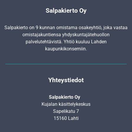
Salpakierto Oy
Salpakierto on 9 kunnan omistama osakeyhtiö, joka vastaa
omistajakuntiensa yhdyskunta­jätehuollon
palvelutehtävistä. Yhtiö kuuluu Lahden
kaupunkikonserniin.
Yhteystiedot
Salpakierto Oy
Kujalan käsittelykeskus
Sapelikatu 7
15160 Lahti