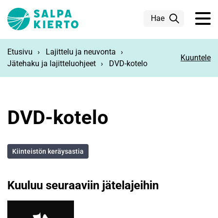
Siirry pääsisältöön
Hae
Etusivu
Lajittelu ja neuvonta
Kuuntele
Jätehaku ja lajitteluohjeet
DVD-kotelo
DVD-kotelo
Kiinteistön keräysastia
Kuuluu seuraaviin jätelajeihin