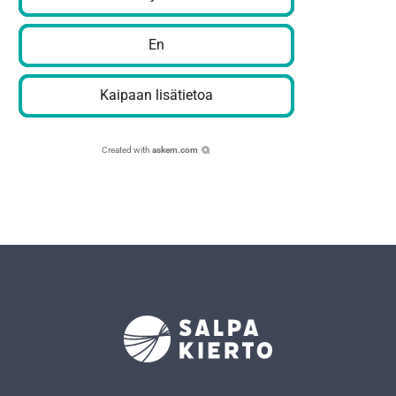
En
Kaipaan lisätietoa
Created with
askem.com