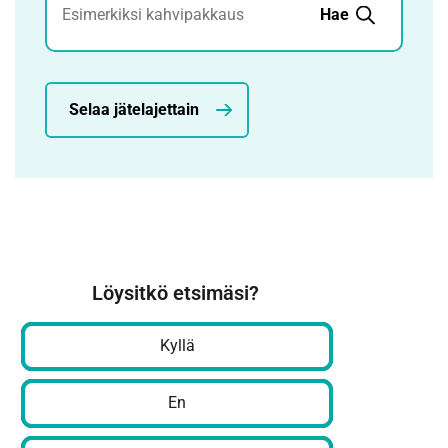
Hae
Selaa jätelajettain
Löysitkö etsimäsi?
Kyllä
En