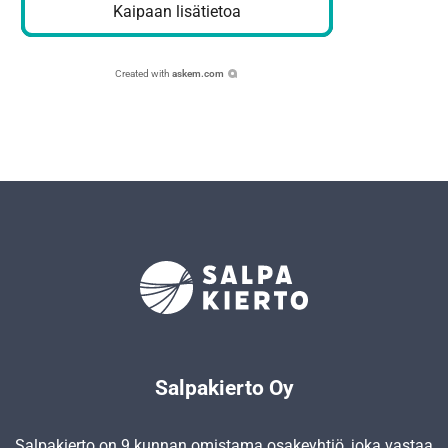
Kaipaan lisätietoa
Created with
askem.com
Salpakierto Oy
Salpakierto on 9 kunnan omistama osakeyhtiö, joka vastaa