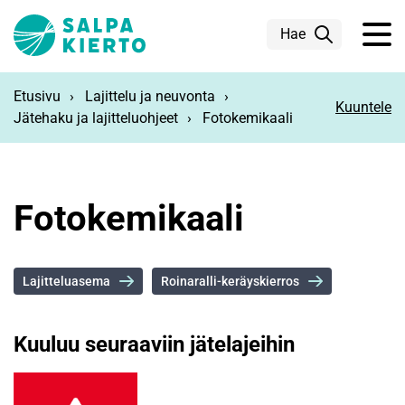
Siirry pääsisältöön
Hae
Etusivu
Lajittelu ja neuvonta
Kuuntele
Jätehaku ja lajitteluohjeet
Fotokemikaali
Fotokemikaali
Lajitteluasema
Roinaralli-keräyskierros
Kuuluu seuraaviin jätelajeihin