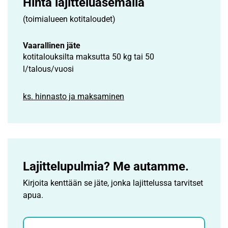
Hinta lajittelu­asemalla
(toimialueen kotitaloudet)
Vaarallinen jäte
kotitalouksilta maksutta 50 kg tai 50
l/talous/vuosi
ks. hinnasto ja maksaminen
Lajittelupulmia? Me autamme.
Kirjoita kenttään se jäte, jonka lajittelussa tarvitset
apua.
Jätehaku