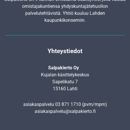
omistajakuntiensa yhdyskunta­jätehuollon
palvelutehtävistä. Yhtiö kuuluu Lahden
kaupunkikonserniin.
Yhteystiedot
Salpakierto Oy
Kujalan käsittelykeskus
Sapelikatu 7
15160 Lahti
asiakaspalvelu
03 871 1710
(pvm/mpm)
asiakaspalvelu@salpakierto.fi