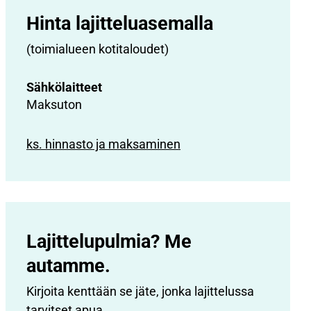
Hinta lajittelu­asemalla
(toimialueen kotitaloudet)
Sähkölaitteet
Maksuton
ks. hinnasto ja maksaminen
Lajittelupulmia? Me
autamme.
Kirjoita kenttään se jäte, jonka lajittelussa
tarvitset apua.