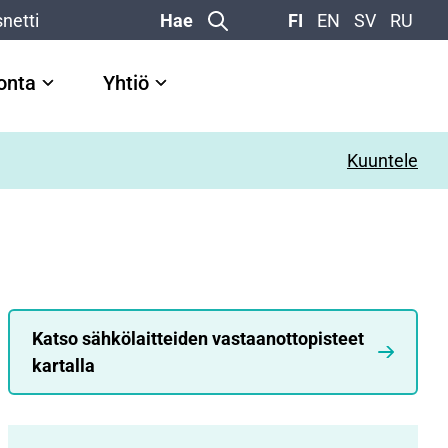
netti
Hae
FI
EN
SV
RU
vonta
Yhtiö
Kuuntele
Katso sähkölaitteiden vastaanottopisteet
kartalla