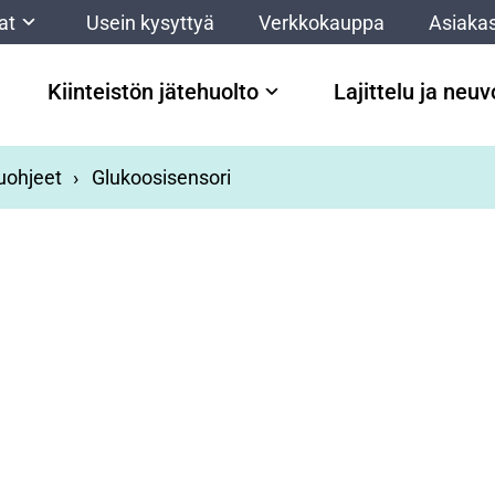
at
Usein kysyttyä
Verkkokauppa
Asiakas
Kiinteistön jätehuolto
Lajittelu ja neu
luohjeet
Glukoosisensori