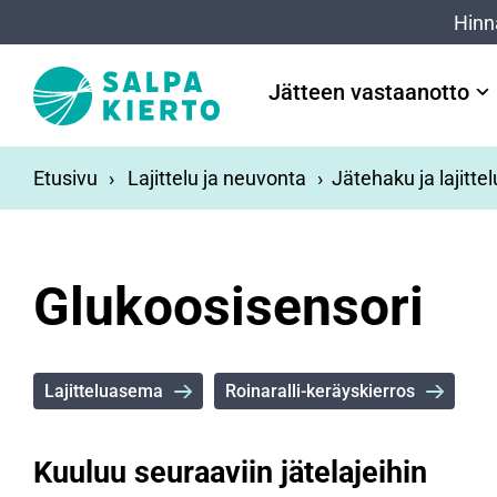
Siirry pääsisältöön
Hinn
Jätteen vastaanotto
Etusivu
Lajittelu ja neuvonta
Jätehaku ja lajitte
Glukoosisensori
Lajitteluasema
Roinaralli-keräyskierros
Kuuluu seuraaviin jätelajeihin