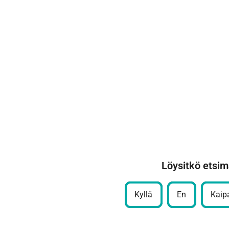
Löysitkö etsim
Kyllä
En
Kaipa