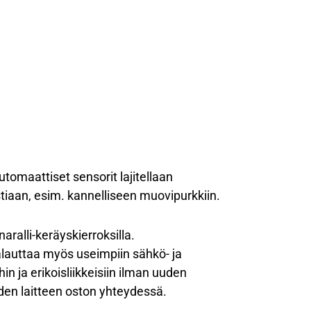
utomaattiset sensorit lajitellaan
stiaan, esim. kannelliseen muovipurkkiin.
aralli-keräyskierroksilla.
palauttaa myös useimpiin sähkö- ja
in ja erikoisliikkeisiin ilman uuden
den laitteen oston yhteydessä.