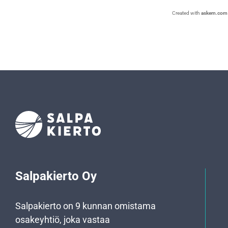
Created with
askem.com
Salpakierto Oy
Salpakierto on 9 kunnan omistama
osakeyhtiö, joka vastaa