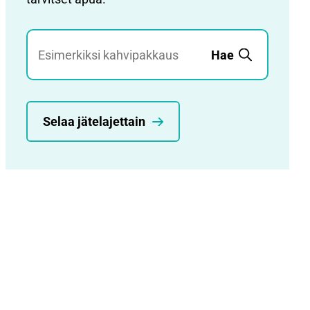
Jätehaku
Hae
Selaa jätelajettain