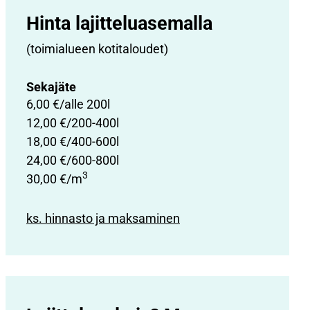
Hinta lajittelu­asemalla
(toimialueen kotitaloudet)
Sekajäte
6,00 €/alle 200l
12,00 €/200-400l
18,00 €/400-600l
24,00 €/600-800l
3
30,00 €/m
ks. hinnasto ja maksaminen