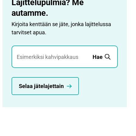
Lajittelupulmia? Me
autamme.
Kirjoita kenttään se jäte, jonka lajittelussa
tarvitset apua.
Jätehaku
Hae
Selaa jätelajettain