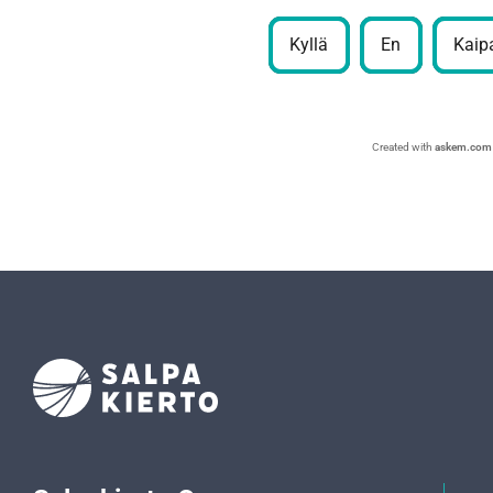
Kyllä
En
Kaipa
Created with
askem.com