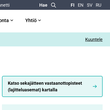
netti
Hae
FI
EN
SV
RU
vonta
Yhtiö
Kuuntele
Katso sekajätteen vastaanottopisteet
(lajitteluasemat) kartalla