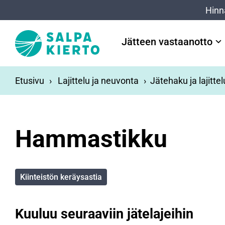
Siirry pääsisältöön
Hinn
Jätteen vastaanotto
Etusivu
Lajittelu ja neuvonta
Jätehaku ja lajitte
Hammastikku
Kiinteistön keräysastia
Kuuluu seuraaviin jätelajeihin