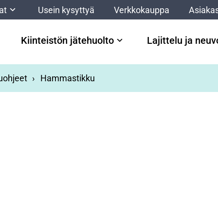
at
Usein kysyttyä
Verkkokauppa
Asiakas
Kiinteistön jätehuolto
Lajittelu ja neu
luohjeet
Hammastikku