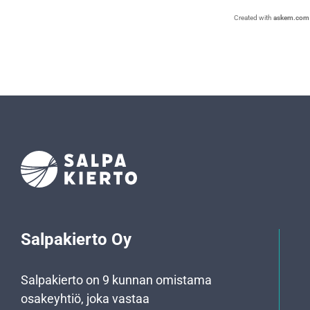
Created with
askem.com
Salpakierto Oy
Salpakierto on 9 kunnan omistama
osakeyhtiö, joka vastaa