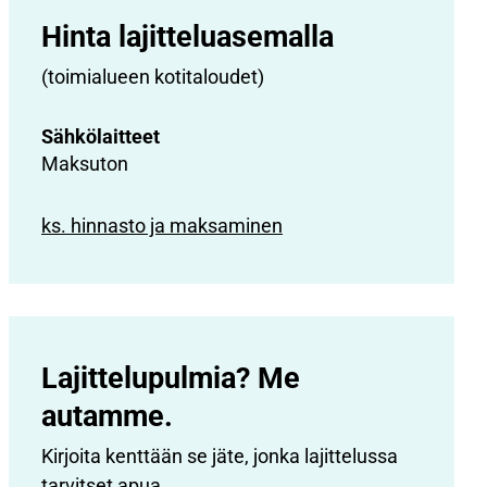
Hinta lajittelu­asemalla
(toimialueen kotitaloudet)
Sähkölaitteet
Maksuton
ks. hinnasto ja maksaminen
Lajittelupulmia? Me
autamme.
Kirjoita kenttään se jäte, jonka lajittelussa
tarvitset apua.