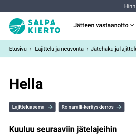
Siirry pääsisältöön
Hinn
Jätteen vastaanotto
Etusivu
Lajittelu ja neuvonta
Jätehaku ja lajitte
Hella
Lajitteluasema
Roinaralli-keräyskierros
Kuuluu seuraaviin jätelajeihin