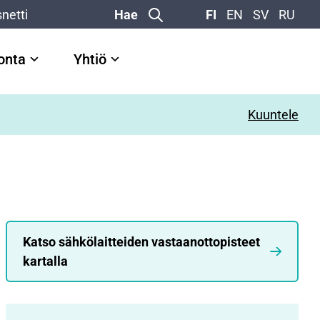
netti
Hae
FI
EN
SV
RU
vonta
Yhtiö
Kuuntele
Katso sähkölaitteiden vastaanottopisteet
kartalla