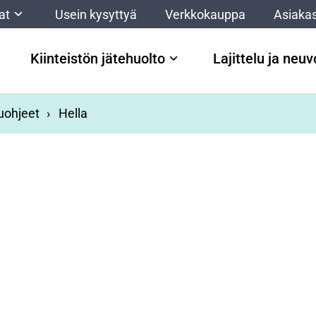
at
Usein kysyttyä
Verkkokauppa
Asiakas
Kiinteistön jätehuolto
Lajittelu ja neu
luohjeet
Hella