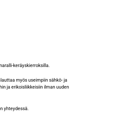
aralli-keräyskierroksilla.
palauttaa myös useimpiin sähkö- ja
in ja erikoisliikkeisiin ilman uuden
on yhteydessä.