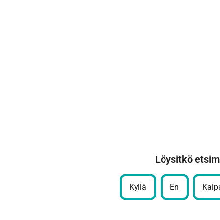
Löysitkö etsim
Kyllä
En
Kaipa