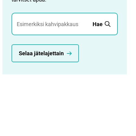
Jätehaku
Hae
Selaa jätelajettain