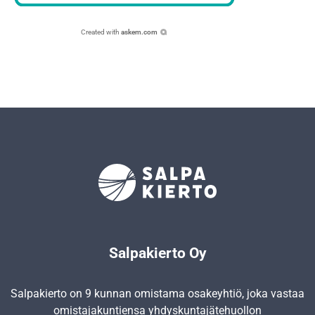
Created with
askem.com
Salpakierto Oy
Salpakierto on 9 kunnan omistama osakeyhtiö, joka vastaa
omistajakuntiensa yhdyskunta­jätehuollon