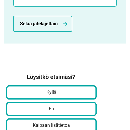
Selaa jätelajettain
Löysitkö etsimäsi?
Kyllä
En
Kaipaan lisätietoa