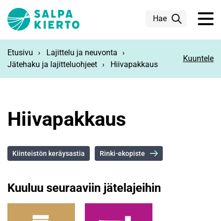
Siirry pääsisältöön
Hae
Etusivu
Lajittelu ja neuvonta
Kuuntele
Jätehaku ja lajitteluohjeet
Hiivapakkaus
Hiivapakkaus
Kiinteistön keräysastia
Rinki-ekopiste
Kuuluu seuraaviin jätelajeihin