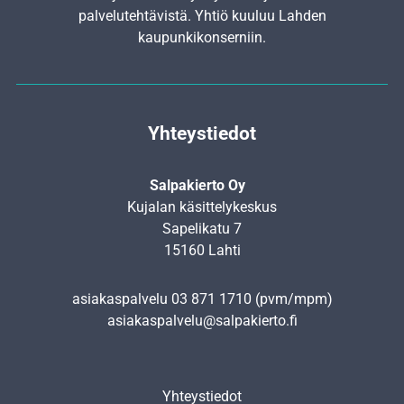
palvelutehtävistä. Yhtiö kuuluu Lahden
kaupunkikonserniin.
Yhteystiedot
Salpakierto Oy
Kujalan käsittelykeskus
Sapelikatu 7
15160 Lahti
asiakaspalvelu
03 871 1710
(pvm/mpm)
asiakaspalvelu@salpakierto.fi
Yhteystiedot