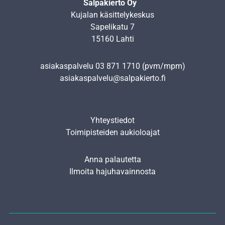
Salpakierto Oy
Kujalan käsittelykeskus
Sapelikatu 7
15160 Lahti
asiakaspalvelu
03 871 1710
(pvm/mpm)
asiakaspalvelu@salpakierto.fi
Yhteystiedot
Toimipisteiden aukioloajat
Anna palautetta
Ilmoita hajuhavainnosta