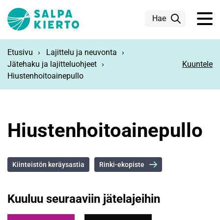
Siirry pääsisältöön
Hae
Etusivu
Lajittelu ja neuvonta
Jätehaku ja lajitteluohjeet
Kuuntele
Hiustenhoitoainepullo
Hiustenhoitoainepullo
Kiinteistön keräysastia
Rinki-ekopiste
Kuuluu seuraaviin jätelajeihin