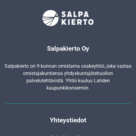
Salpakierto Oy
Salpakierto on 9 kunnan omistama osakeyhtiö, joka vastaa
omistajakuntiensa yhdyskunta­jätehuollon
palvelutehtävistä. Yhtiö kuuluu Lahden
kaupunkikonserniin.
Yhteystiedot