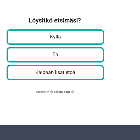
Löysitkö etsimäsi?
Kyllä
En
Kaipaan lisätietoa
Created with
askem.com