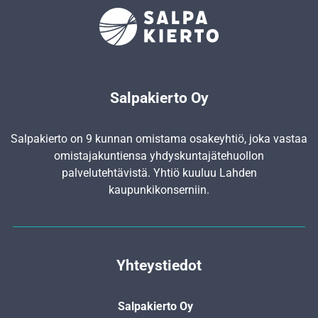
Salpakierto Oy
Salpakierto on 9 kunnan omistama osakeyhtiö, joka vastaa
omistajakuntiensa yhdyskunta­jätehuollon
palvelutehtävistä. Yhtiö kuuluu Lahden
kaupunkikonserniin.
Yhteystiedot
Salpakierto Oy