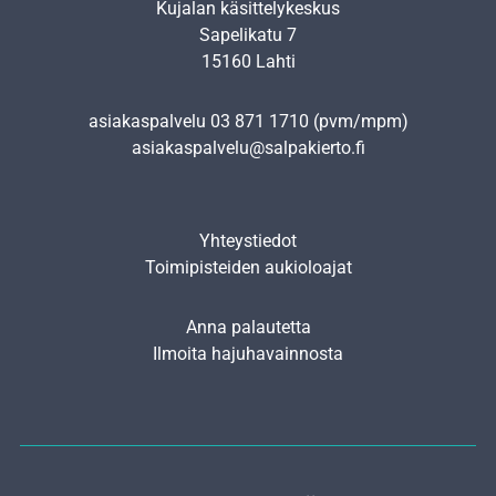
Kujalan käsittelykeskus
Sapelikatu 7
15160 Lahti
asiakaspalvelu
03 871 1710
(pvm/mpm)
asiakaspalvelu@salpakierto.fi
Yhteystiedot
Toimipisteiden aukioloajat
Anna palautetta
Ilmoita hajuhavainnosta