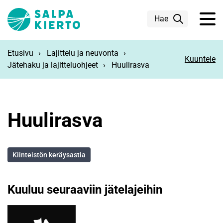
Siirry pääsisältöön
Hae
Etusivu
Lajittelu ja neuvonta
Kuuntele
Jätehaku ja lajitteluohjeet
Huulirasva
Huulirasva
Kiinteistön keräysastia
Kuuluu seuraaviin jätelajeihin