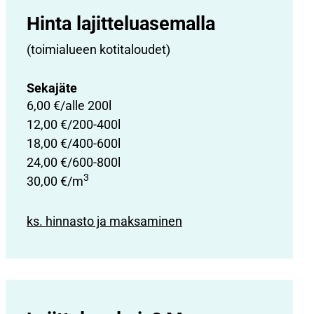
Hinta lajittelu­asemalla
(toimialueen kotitaloudet)
Sekajäte
6,00 €/alle 200l
12,00 €/200-400l
18,00 €/400-600l
24,00 €/600-800l
3
30,00 €/m
ks. hinnasto ja maksaminen