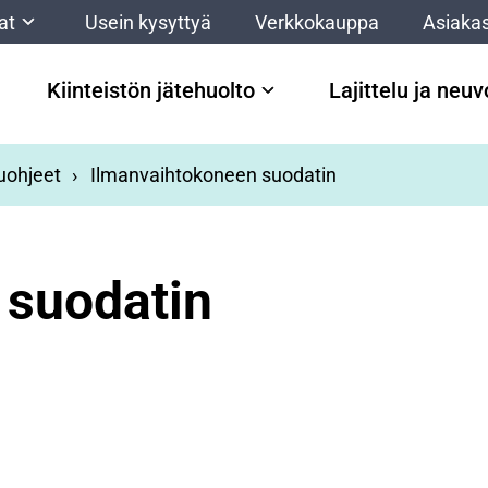
at
Usein kysyttyä
Verkkokauppa
Asiakas
Kiinteistön jätehuolto
Lajittelu ja neu
luohjeet
Ilmanvaihtokoneen suodatin
 suodatin