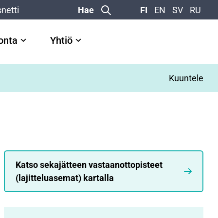
netti
Hae
FI
EN
SV
RU
vonta
Yhtiö
Kuuntele
Katso sekajätteen vastaanottopisteet
(lajitteluasemat) kartalla