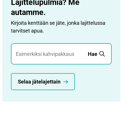
Lajittelupulmia? Me
autamme.
Kirjoita kenttään se jäte, jonka lajittelussa
tarvitset apua.
Jätehaku
Hae
Selaa jätelajettain