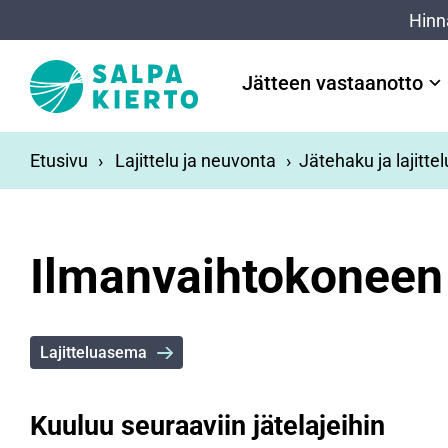
Siirry pääsisältöön
Hinn
Jätteen vastaanotto
Etusivu
Lajittelu ja neuvonta
Jätehaku ja lajitte
Ilmanvaihtokoneen
Lajitteluasema
Kuuluu seuraaviin jätelajeihin