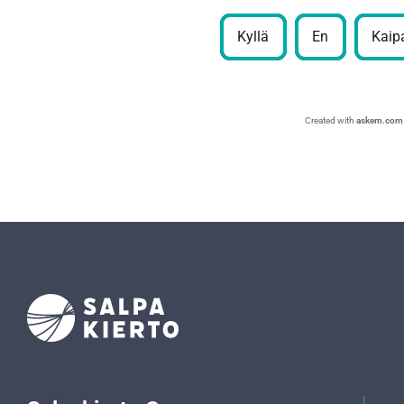
Kyllä
En
Kaipa
Created with
askem.com