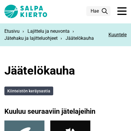
Siirry pääsisältöön
Hae
Etusivu
Lajittelu ja neuvonta
Kuuntele
Jätehaku ja lajitteluohjeet
Jäätelökauha
Jäätelökauha
Kiinteistön keräysastia
Kuuluu seuraaviin jätelajeihin