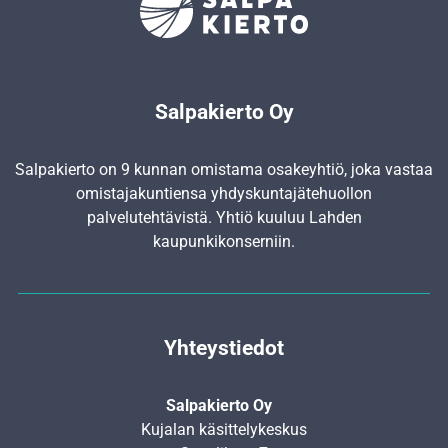
Salpakierto Oy
Salpakierto on 9 kunnan omistama osakeyhtiö, joka vastaa
omistajakuntiensa yhdyskunta­jätehuollon
palvelutehtävistä. Yhtiö kuuluu Lahden
kaupunkikonserniin.
Yhteystiedot
Salpakierto Oy
Kujalan käsittelykeskus