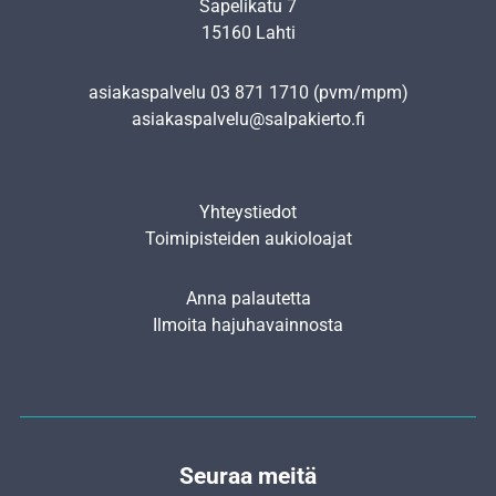
Sapelikatu 7
15160 Lahti
asiakaspalvelu
03 871 1710
(pvm/mpm)
asiakaspalvelu@salpakierto.fi
Yhteystiedot
Toimipisteiden aukioloajat
Anna palautetta
Ilmoita hajuhavainnosta
Seuraa meitä