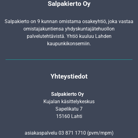
Salpakierto Oy
Salpakierto on 9 kunnan omistama osakeyhtiö, joka vastaa
omistajakuntiensa yhdyskunta­jätehuollon
palvelutehtävistä. Yhtiö kuuluu Lahden
kaupunkikonserniin.
Yhteystiedot
Salpakierto Oy
Kujalan käsittelykeskus
Sapelikatu 7
15160 Lahti
asiakaspalvelu
03 871 1710
(pvm/mpm)