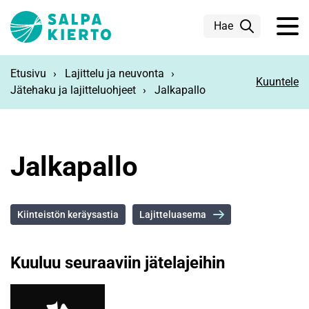
Siirry pääsisältöön
Hae
Etusivu
Lajittelu ja neuvonta
Kuuntele
Jätehaku ja lajitteluohjeet
Jalkapallo
Jalkapallo
Kiinteistön keräysastia
Lajitteluasema
Kuuluu seuraaviin jätelajeihin