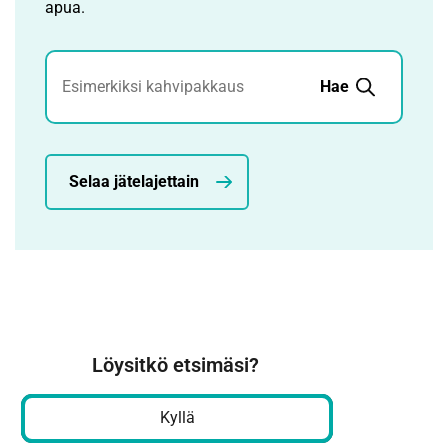
apua.
Jätehaku
Hae
Selaa jätelajettain
Löysitkö etsimäsi?
Kyllä