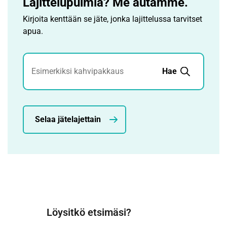
Lajittelupulmia? Me autamme.
Kirjoita kenttään se jäte, jonka lajittelussa tarvitset
apua.
Jätehaku
Hae
Selaa jätelajettain
Löysitkö etsimäsi?