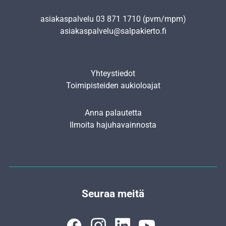
asiakaspalvelu
03 871 1710
(pvm/mpm)
asiakaspalvelu@salpakierto.fi
Yhteystiedot
Toimipisteiden aukioloajat
Anna palautetta
Ilmoita hajuhavainnosta
Seuraa meitä