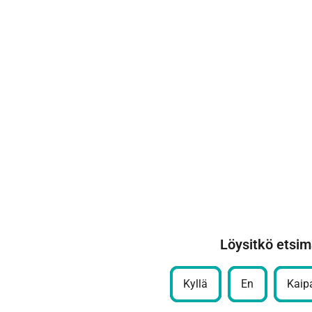
Löysitkö etsim
Kyllä
En
Kaipa