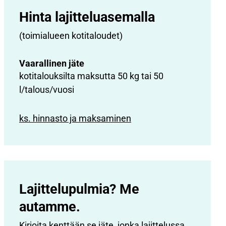
Hinta lajittelu­asemalla
(toimialueen kotitaloudet)
Vaarallinen jäte
kotitalouksilta maksutta 50 kg tai 50
l/talous/vuosi
ks. hinnasto ja maksaminen
Lajittelupulmia? Me
autamme.
Kirjoita kenttään se jäte, jonka lajittelussa