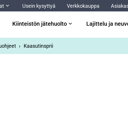
at
Usein kysyttyä
Verkkokauppa
Asiakas
Kiinteistön jätehuolto
Lajittelu ja neu
luohjeet
Kaasutinsprii