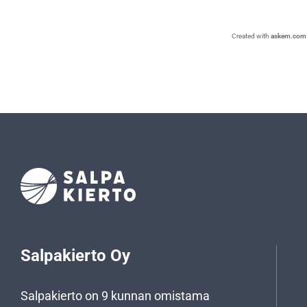
Created with
askem.com
Salpakierto Oy
Salpakierto on 9 kunnan omistama