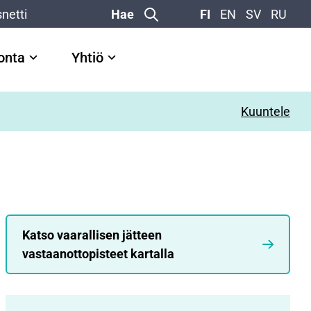
netti
Hae
FI
EN
SV
RU
vonta
Yhtiö
Kuuntele
Katso vaarallisen jätteen
vastaanottopisteet kartalla