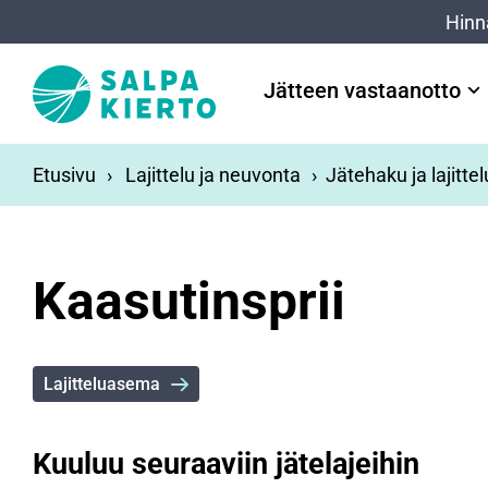
Siirry pääsisältöön
Hinn
Jätteen vastaanotto
Etusivu
Lajittelu ja neuvonta
Jätehaku ja lajitte
Kaasutinsprii
Lajitteluasema
Kuuluu seuraaviin jätelajeihin