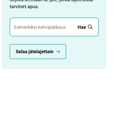
tarvitset apua.
Jätehaku
Hae
Selaa jätelajettain