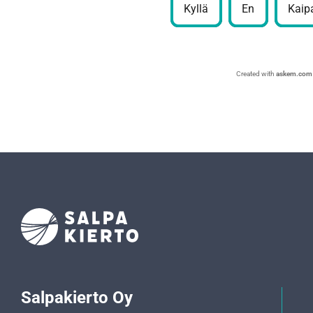
Kyllä
En
Kaipa
Created with
askem.com
Salpakierto Oy