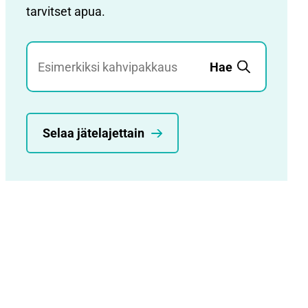
tarvitset apua.
Jätehaku
Hae
Selaa jätelajettain