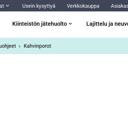
at
Usein kysyttyä
Verkkokauppa
Asiakas
Kiinteistön jätehuolto
Lajittelu ja neu
luohjeet
Kahvinporot