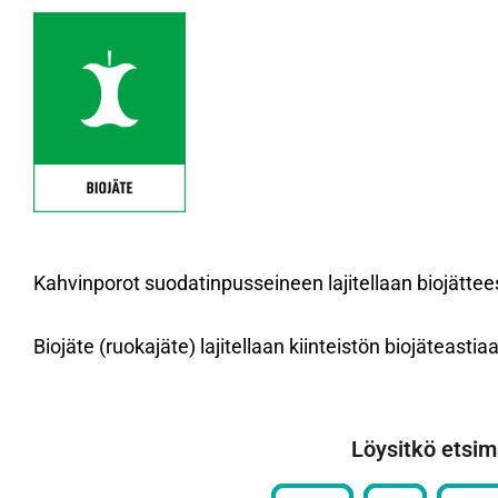
Kahvinporot suodatinpusseineen lajitellaan biojätte
Biojäte (ruokajäte) lajitellaan kiinteistön biojäteastia
Löysitkö etsim