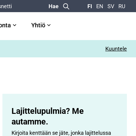
netti
Hae
FI
EN
SV
RU
vonta
Yhtiö
Kuuntele
Lajittelupulmia? Me
autamme.
Kirjoita kenttään se jäte, jonka lajittelussa