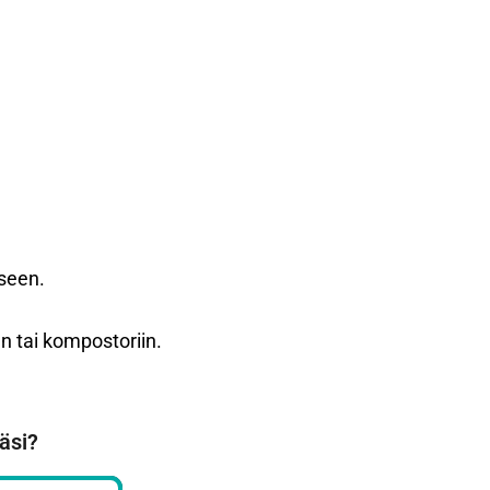
eseen.
an tai kompostoriin.
äsi?