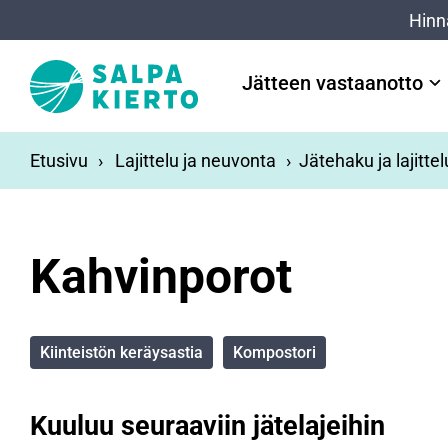
Siirry pääsisältöön
Hinn
Jätteen vastaanotto
Etusivu
Lajittelu ja neuvonta
Jätehaku ja lajitte
Kahvinporot
Kiinteistön keräysastia
Kompostori
Kuuluu seuraaviin jätelajeihin