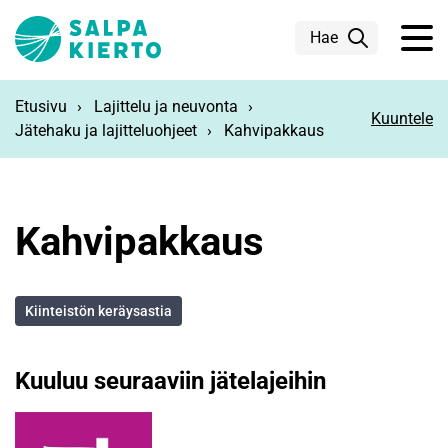
Siirry pääsisältöön
Hae
Etusivu
Lajittelu ja neuvonta
Kuuntele
Jätehaku ja lajitteluohjeet
Kahvipakkaus
Kahvipakkaus
Kiinteistön keräysastia
Kuuluu seuraaviin jätelajeihin