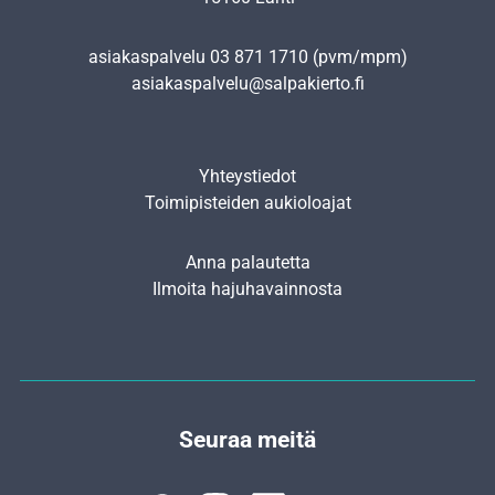
asiakaspalvelu
03 871 1710
(pvm/mpm)
asiakaspalvelu@salpakierto.fi
Yhteystiedot
Toimipisteiden aukioloajat
Anna palautetta
Ilmoita hajuhavainnosta
Seuraa meitä