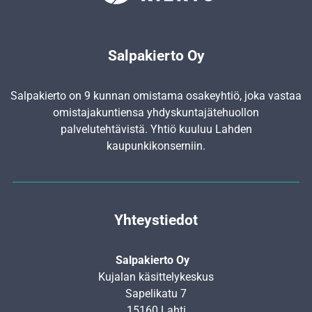
Salpakierto Oy
Salpakierto on 9 kunnan omistama osakeyhtiö, joka vastaa
omistajakuntiensa yhdyskunta­jätehuollon
palvelutehtävistä. Yhtiö kuuluu Lahden
kaupunkikonserniin.
Yhteystiedot
Salpakierto Oy
Kujalan käsittelykeskus
Sapelikatu 7
15160 Lahti