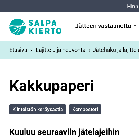
Siirry pääsisältöön
Hinn
Jätteen vastaanotto
Etusivu
Lajittelu ja neuvonta
Jätehaku ja lajitte
Kakkupaperi
Kiinteistön keräysastia
Kompostori
Kuuluu seuraaviin jätelajeihin