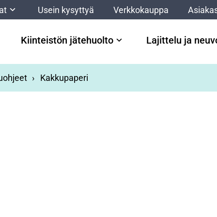
at
Usein kysyttyä
Verkkokauppa
Asiakas
Kiinteistön jätehuolto
Lajittelu ja neu
luohjeet
Kakkupaperi