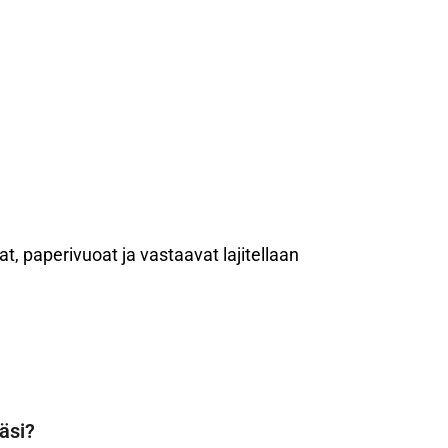
t, paperivuoat ja vastaavat lajitellaan
äsi?