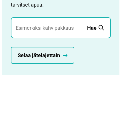
tarvitset apua.
Jätehaku
Hae
Selaa jätelajettain