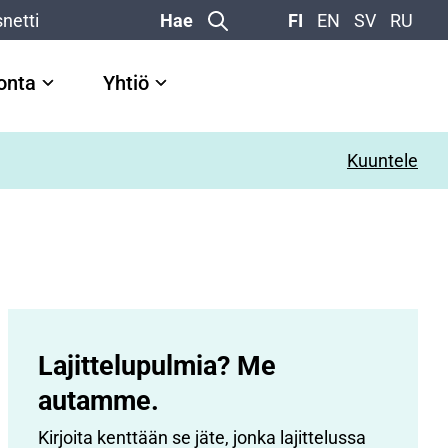
netti
Hae
FI
EN
SV
RU
vonta
Yhtiö
Kuuntele
Lajittelupulmia? Me
autamme.
Kirjoita kenttään se jäte, jonka lajittelussa