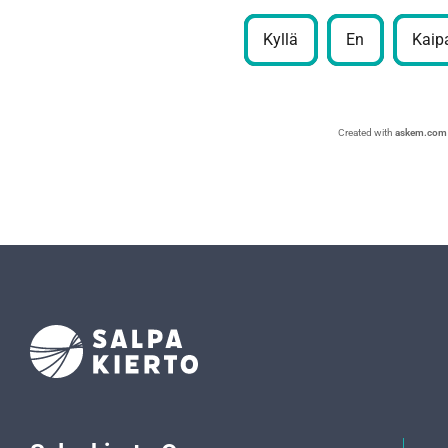
Kyllä
En
Kaipa
Created with
askem.com