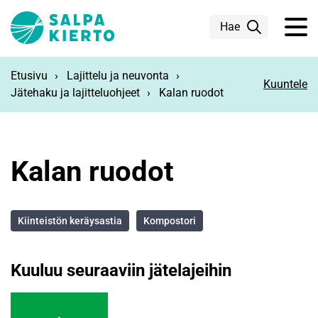
Siirry pääsisältöön
Hae
Etusivu
Lajittelu ja neuvonta
Kuuntele
Jätehaku ja lajitteluohjeet
Kalan ruodot
Kalan ruodot
Kiinteistön keräysastia
Kompostori
Kuuluu seuraaviin jätelajeihin