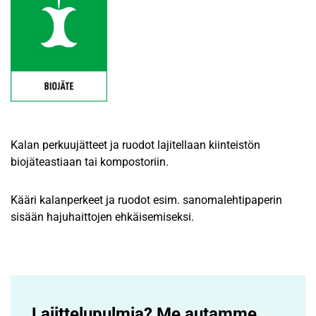
Kalan perkuujätteet ja ruodot lajitellaan kiinteistön
biojäteastiaan tai kompostoriin.
Kääri kalanperkeet ja ruodot esim. sanomalehtipaperin
sisään hajuhaittojen ehkäisemiseksi.
Lajittelupulmia? Me autamme.