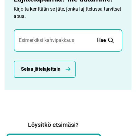
Kirjoita kenttään se jäte, jonka lajittelussa tarvitset
apua.
Jätehaku
Hae
Selaa jätelajettain
Löysitkö etsimäsi?