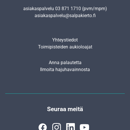
asiakaspalvelu
03 871 1710
(pvm/mpm)
asiakaspalvelu@salpakierto.fi
Yhteystiedot
Toimipisteiden aukioloajat
Anna palautetta
Ilmoita hajuhavainnosta
Seuraa meitä