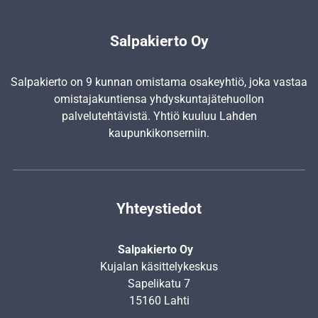
Salpakierto Oy
Salpakierto on 9 kunnan omistama osakeyhtiö, joka vastaa
omistajakuntiensa yhdyskunta­jätehuollon
palvelutehtävistä. Yhtiö kuuluu Lahden
kaupunkikonserniin.
Yhteystiedot
Salpakierto Oy
Kujalan käsittelykeskus
Sapelikatu 7
15160 Lahti