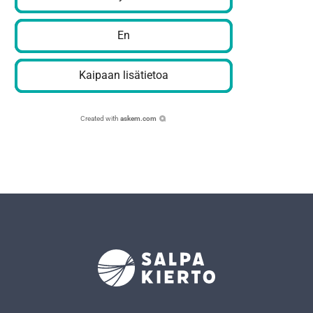
En
Kaipaan lisätietoa
Created with
askem.com