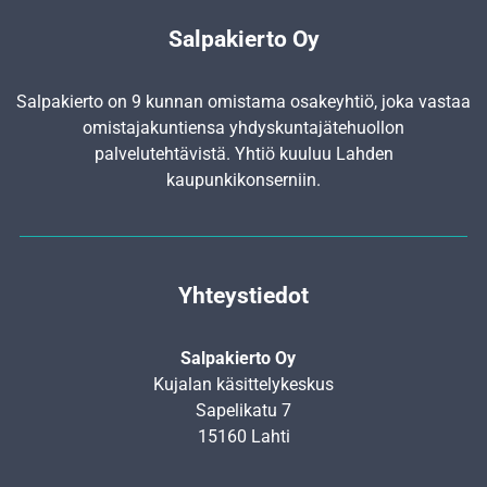
Salpakierto Oy
Salpakierto on 9 kunnan omistama osakeyhtiö, joka vastaa
omistajakuntiensa yhdyskunta­jätehuollon
palvelutehtävistä. Yhtiö kuuluu Lahden
kaupunkikonserniin.
Yhteystiedot
Salpakierto Oy
Kujalan käsittelykeskus
Sapelikatu 7
15160 Lahti