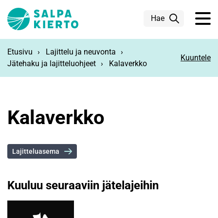
Siirry pääsisältöön
Hae
Etusivu
Lajittelu ja neuvonta
Kuuntele
Jätehaku ja lajitteluohjeet
Kalaverkko
Kalaverkko
Lajitteluasema
Kuuluu seuraaviin jätelajeihin