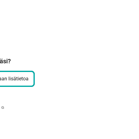
äsi?
an lisätietoa