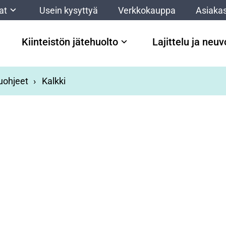
at
Usein kysyttyä
Verkkokauppa
Asiakas
Kiinteistön jätehuolto
Lajittelu ja neu
luohjeet
Kalkki