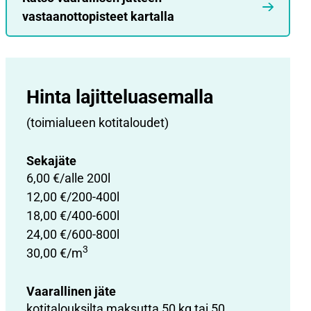
vastaanottopisteet kartalla
Hinta lajittelu­asemalla
(toimialueen kotitaloudet)
Sekajäte
6,00 €/alle 200l
12,00 €/200-400l
18,00 €/400-600l
24,00 €/600-800l
3
30,00 €/m
Vaarallinen jäte
kotitalouksilta maksutta 50 kg tai 50