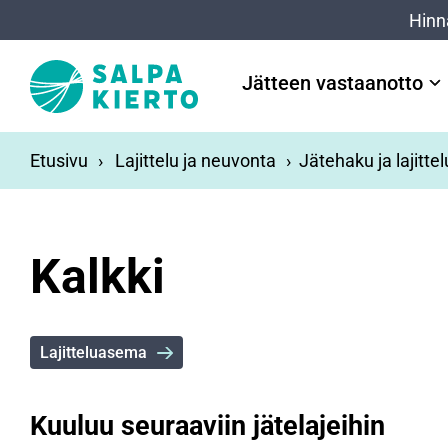
Siirry pääsisältöön
Hinn
Jätteen vastaanotto
Etusivu
Lajittelu ja neuvonta
Jätehaku ja lajitte
Kalkki
Lajitteluasema
Kuuluu seuraaviin jätelajeihin