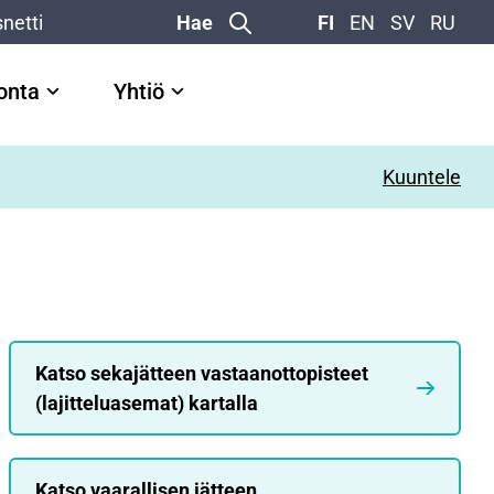
netti
Hae
FI
EN
SV
RU
vonta
Yhtiö
Kuuntele
Katso sekajätteen vastaanottopisteet
(lajitteluasemat) kartalla
Katso vaarallisen jätteen