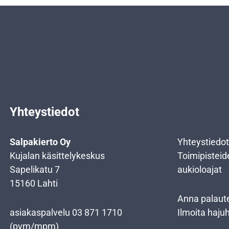
Yhteystiedot
Salpakierto Oy
Yhteystiedot
Kujalan käsittelykeskus
Toimipisteid
Sapelikatu 7
aukioloajat
15160 Lahti
Anna palaut
asiakaspalvelu
03 871 1710
Ilmoita haju
(pvm/mpm)