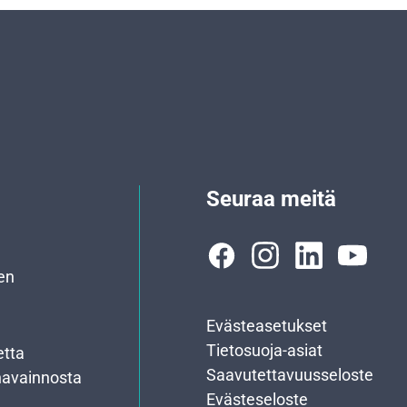
Seuraa meitä
en
Evästeasetukset
Tietosuoja-asiat
etta
Saavutettavuusseloste
havainnosta
Evästeseloste