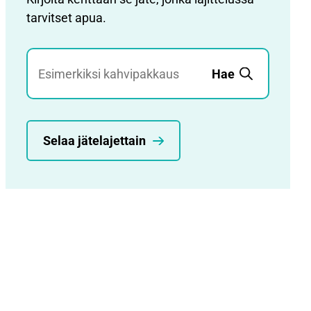
tarvitset apua.
Jätehaku
Hae
Selaa jätelajettain