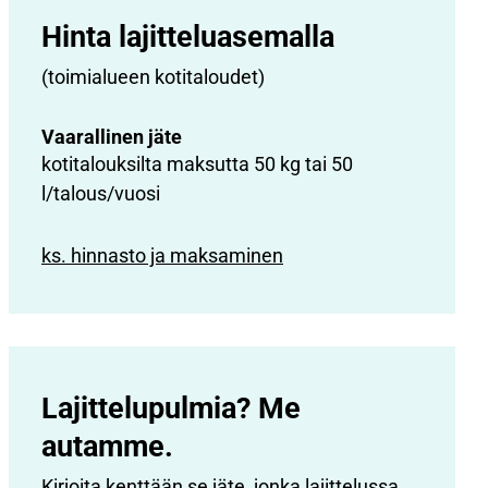
Hinta lajittelu­asemalla
(toimialueen kotitaloudet)
Vaarallinen jäte
kotitalouksilta maksutta 50 kg tai 50
l/talous/vuosi
ks. hinnasto ja maksaminen
Lajittelupulmia? Me
autamme.
Kirjoita kenttään se jäte, jonka lajittelussa