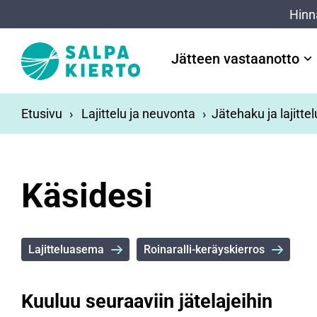
Siirry pääsisältöön
Hinn
Jätteen vastaanotto
Etusivu
Lajittelu ja neuvonta
Jätehaku ja lajitte
Käsidesi
Lajitteluasema
Roinaralli-keräyskierros
Kuuluu seuraaviin jätelajeihin