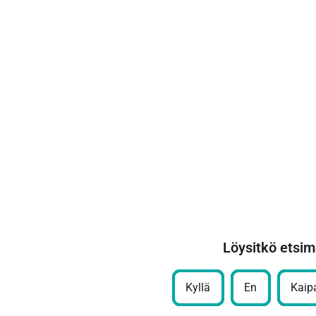
Löysitkö etsim
Kyllä
En
Kaipa