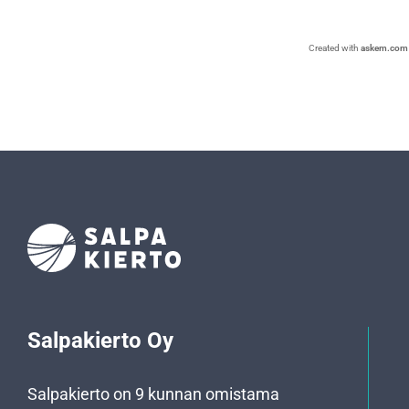
Created with
askem.com
Salpakierto Oy
Salpakierto on 9 kunnan omistama