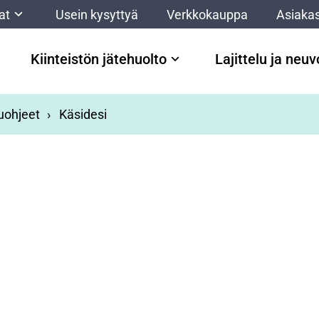
at
Usein kysyttyä
Verkkokauppa
Asiakas
Kiinteistön jätehuolto
Lajittelu ja neu
luohjeet
Käsidesi