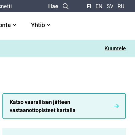
netti
Hae
FI
EN
SV
RU
vonta
Yhtiö
Kuuntele
Katso vaarallisen jätteen
vastaanottopisteet kartalla