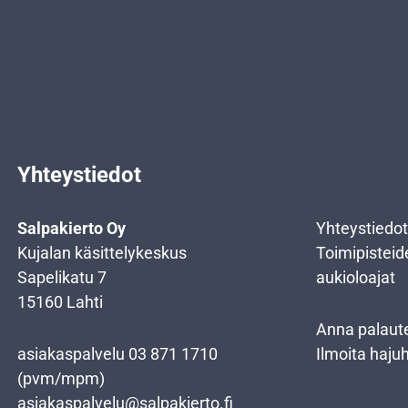
Yhteystiedot
Salpakierto Oy
Yhteystiedot
Kujalan käsittelykeskus
Toimipisteid
Sapelikatu 7
aukioloajat
15160 Lahti
Anna palaut
asiakaspalvelu
03 871 1710
Ilmoita haju
(pvm/mpm)
asiakaspalvelu@salpakierto.fi