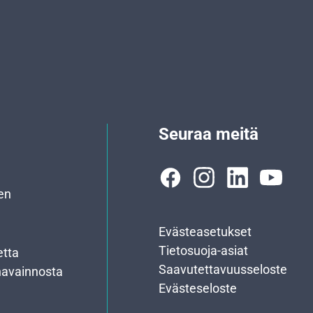
Seuraa meitä
en
Evästeasetukset
Tietosuoja-asiat
etta
Saavutettavuusseloste
havainnosta
Evästeseloste