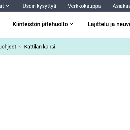
at
Usein kysyttyä
Verkkokauppa
Asiakas
Kiinteistön jätehuolto
Lajittelu ja neu
luohjeet
Kattilan kansi