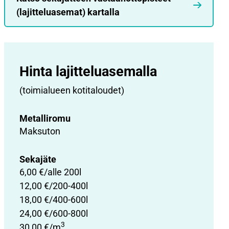
(lajitteluasemat) kartalla
Hinta lajittelu­asemalla
(toimialueen kotitaloudet)
Metalliromu
Maksuton
Sekajäte
6,00 €/alle 200l
12,00 €/200-400l
18,00 €/400-600l
24,00 €/600-800l
3
30,00 €/m