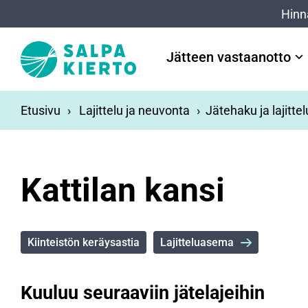
Siirry pääsisältöön
Hinn
Jätteen vastaanotto
Etusivu
Lajittelu ja neuvonta
Jätehaku ja lajitte
Kattilan kansi
Kiinteistön keräysastia
Lajitteluasema
Kuuluu seuraaviin jätelajeihin