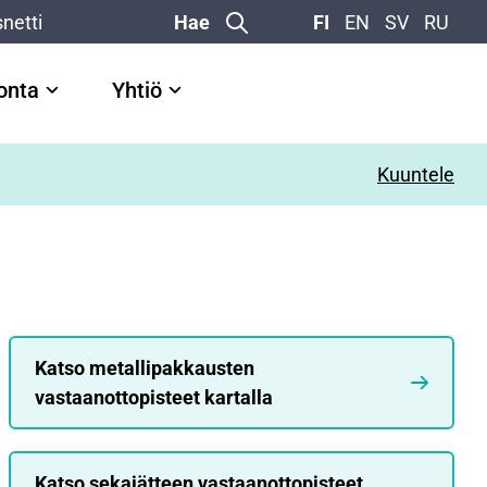
netti
Hae
FI
EN
SV
RU
vonta
Yhtiö
Kuuntele
Katso metallipakkausten
vastaanottopisteet kartalla
Katso sekajätteen vastaanottopisteet