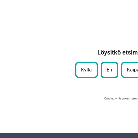
Löysitkö etsim
Kyllä
En
Kaipa
Created with
askem.com