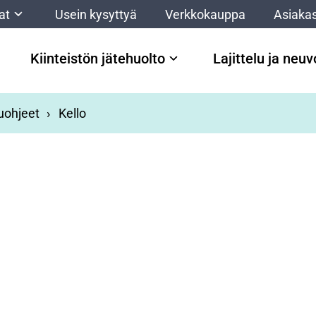
at
Usein kysyttyä
Verkkokauppa
Asiakas
Kiinteistön jätehuolto
Lajittelu ja neu
luohjeet
Kello