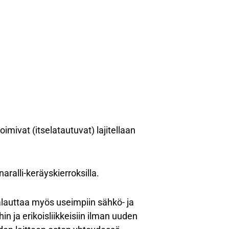
imivat (itselatautuvat) lajitellaan
aralli-keräyskierroksilla.
palauttaa myös useimpiin sähkö- ja
in ja erikoisliikkeisiin ilman uuden