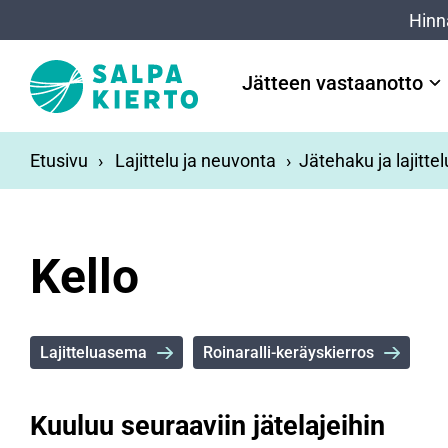
Siirry pääsisältöön
Hinn
Jätteen vastaanotto
Etusivu
Lajittelu ja neuvonta
Jätehaku ja lajitte
Kello
Lajitteluasema
Roinaralli-keräyskierros
Kuuluu seuraaviin jätelajeihin