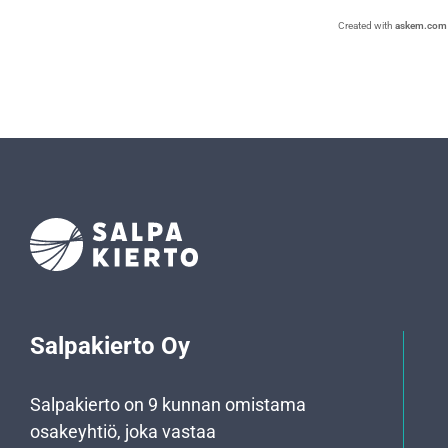
Created with
askem.com
Salpakierto Oy
Salpakierto on 9 kunnan omistama
osakeyhtiö, joka vastaa