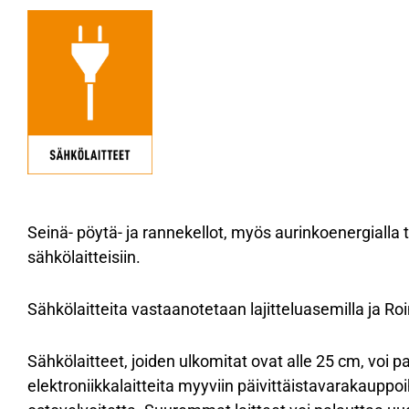
Seinä- pöytä- ja rannekellot, myös aurinkoenergialla to
sähkölaitteisiin.
Sähkölaitteita vastaanotetaan lajitteluasemilla ja Roin
Sähkölaitteet, joiden ulkomitat ovat alle 25 cm, voi 
elektroniikkalaitteita myyviin päivittäistavarakauppoih