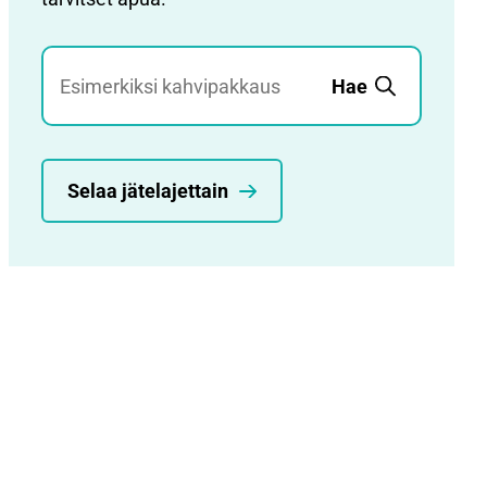
Jätehaku
Hae
Selaa jätelajettain