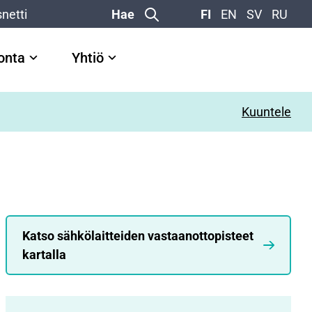
netti
Hae
FI
EN
SV
RU
vonta
Yhtiö
Kuuntele
Katso sähkölaitteiden vastaanottopisteet
kartalla