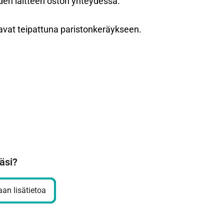
den laitteen oston yhteydessä.
e navat teipattuna paristonkeräykseen.
äsi?
an lisätietoa