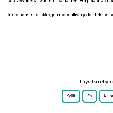
ostovelvoitetta. Suuremmat laitteet voi palauttaa uu
Irrota paristo tai akku, jos mahdollista ja lajittele n
Löysitkö etsim
Kyllä
En
Kaipa