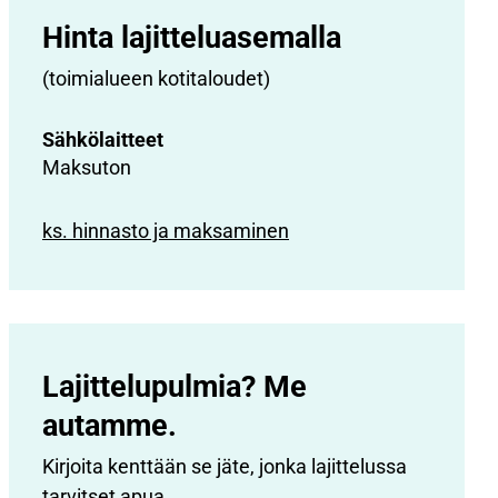
Hinta lajittelu­asemalla
(toimialueen kotitaloudet)
Sähkölaitteet
Maksuton
ks. hinnasto ja maksaminen
Lajittelupulmia? Me
autamme.
Kirjoita kenttään se jäte, jonka lajittelussa
tarvitset apua.