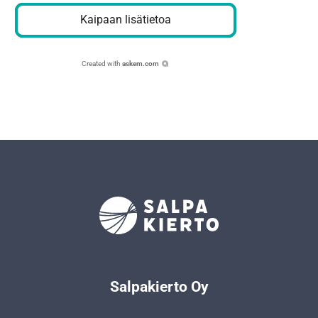
Kaipaan lisätietoa
Created with
askem.com
Salpakierto Oy