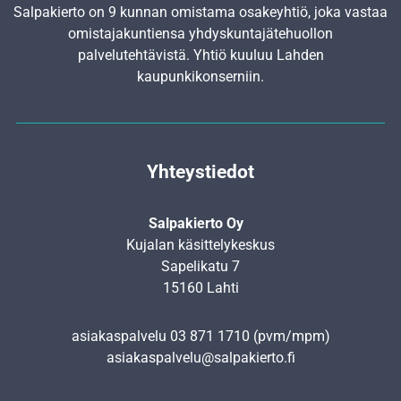
Salpakierto on 9 kunnan omistama osakeyhtiö, joka vastaa
omistajakuntiensa yhdyskunta­jätehuollon
palvelutehtävistä. Yhtiö kuuluu Lahden
kaupunkikonserniin.
Yhteystiedot
Salpakierto Oy
Kujalan käsittelykeskus
Sapelikatu 7
15160 Lahti
asiakaspalvelu
03 871 1710
(pvm/mpm)
asiakaspalvelu@salpakierto.fi