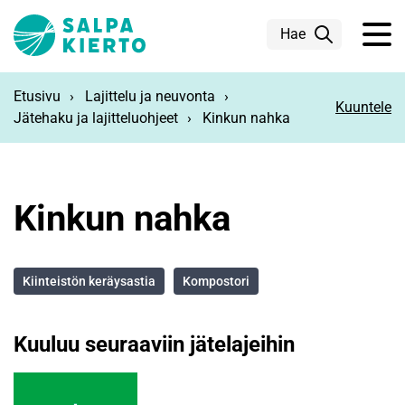
Siirry pääsisältöön
Hae
Etusivu
Lajittelu ja neuvonta
Kuuntele
Jätehaku ja lajitteluohjeet
Kinkun nahka
Kinkun nahka
Kiinteistön keräysastia
Kompostori
Kuuluu seuraaviin jätelajeihin