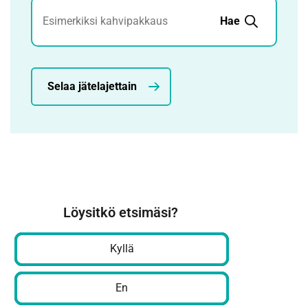
Jätehaku
Hae
Selaa jätelajettain
Löysitkö etsimäsi?
Kyllä
En