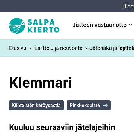
Siirry pääsisältöön
Hinn
Jätteen vastaanotto
Etusivu
Lajittelu ja neuvonta
Jätehaku ja lajitte
Klemmari
Kiinteistön keräysastia
Rinki-ekopiste
Kuuluu seuraaviin jätelajeihin