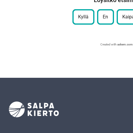
Löysitkö etsim
Kyllä
En
Kaipa
Created with
askem.com