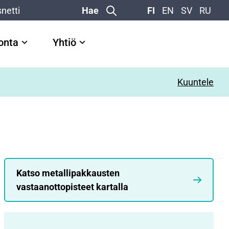
netti
Hae
FI
EN
SV
RU
vonta
Yhtiö
Kuuntele
Katso metallipakkausten
vastaanottopisteet kartalla