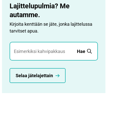
Lajittelupulmia? Me
autamme.
Kirjoita kenttään se jäte, jonka lajittelussa
tarvitset apua.
Jätehaku
Hae
Selaa jätelajettain