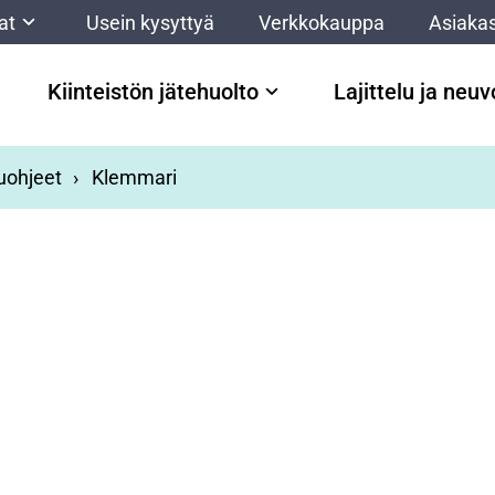
at
Usein kysyttyä
Verkkokauppa
Asiakas
Kiinteistön jätehuolto
Lajittelu ja neu
luohjeet
Klemmari