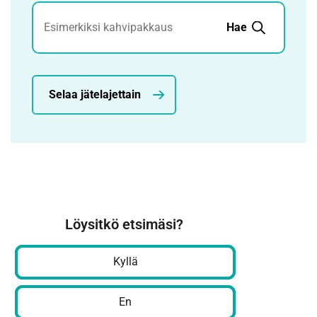
Jätehaku
Hae
Selaa jätelajettain
Löysitkö etsimäsi?
Kyllä
En