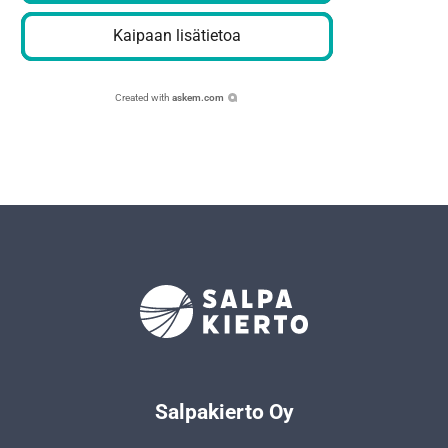
Kaipaan lisätietoa
Created with
askem.com
Salpakierto Oy