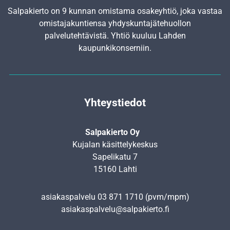
Salpakierto on 9 kunnan omistama osakeyhtiö, joka vastaa
omistajakuntiensa yhdyskunta­jätehuollon
palvelutehtävistä. Yhtiö kuuluu Lahden
kaupunkikonserniin.
Yhteystiedot
Salpakierto Oy
Kujalan käsittelykeskus
Sapelikatu 7
15160 Lahti
asiakaspalvelu
03 871 1710
(pvm/mpm)
asiakaspalvelu@salpakierto.fi