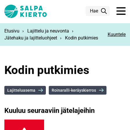
Siirry pääsisältöön
Hae
Etusivu
Lajittelu ja neuvonta
Kuuntele
Jätehaku ja lajitteluohjeet
Kodin putkimies
Kodin putkimies
Lajitteluasema
Roinaralli-keräyskierros
Kuuluu seuraaviin jätelajeihin