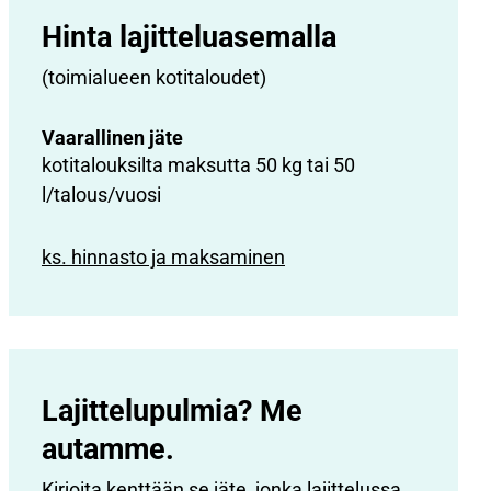
Hinta lajittelu­asemalla
(toimialueen kotitaloudet)
Vaarallinen jäte
kotitalouksilta maksutta 50 kg tai 50
l/talous/vuosi
ks. hinnasto ja maksaminen
Lajittelupulmia? Me
autamme.
Kirjoita kenttään se jäte, jonka lajittelussa