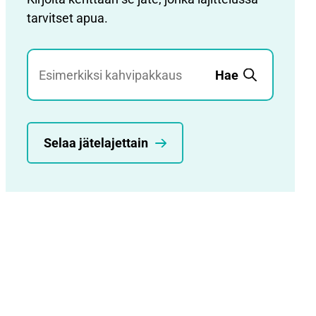
tarvitset apua.
Jätehaku
Hae
Selaa jätelajettain