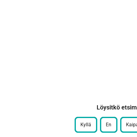
Löysitkö etsim
Kyllä
En
Kaipa