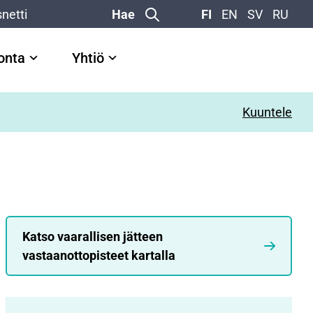
netti
Hae
FI
EN
SV
RU
vonta
Yhtiö
Kuuntele
Katso vaarallisen jätteen
vastaanottopisteet kartalla