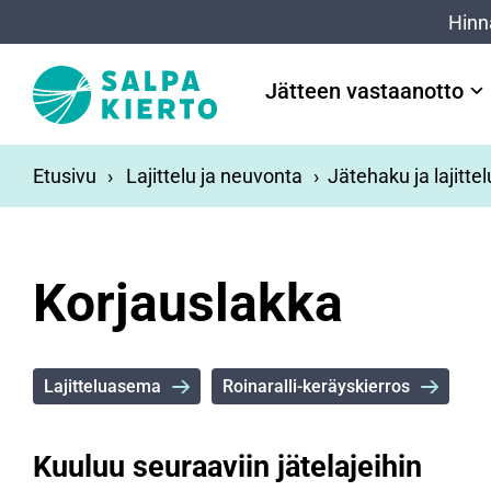
Siirry pääsisältöön
Hinn
Jätteen vastaanotto
Etusivu
Lajittelu ja neuvonta
Jätehaku ja lajitte
Korjauslakka
Lajitteluasema
Roinaralli-keräyskierros
Kuuluu seuraaviin jätelajeihin