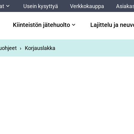
at
Usein kysyttyä
Verkkokauppa
Asiakas
Kiinteistön jätehuolto
Lajittelu ja neu
luohjeet
Korjauslakka