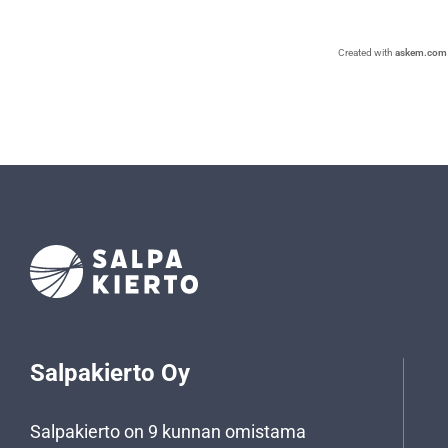
Created with
askem.com
Salpakierto Oy
Salpakierto on 9 kunnan omistama