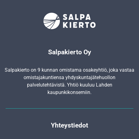
Salpakierto Oy
Salpakierto on 9 kunnan omistama osakeyhtiö, joka vastaa
omistajakuntiensa yhdyskunta­jätehuollon
palvelutehtävistä. Yhtiö kuuluu Lahden
kaupunkikonserniin.
Yhteystiedot