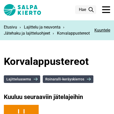
Siirry pääsisältöön
Hae
Etusivu
Lajittelu ja neuvonta
Kuuntele
Jätehaku ja lajitteluohjeet
Korvalappustereot
Korvalappustereot
Lajitteluasema
Roinaralli-keräyskierros
Kuuluu seuraaviin jätelajeihin