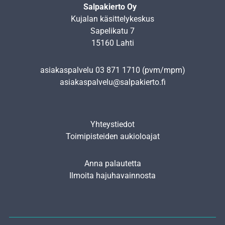
Salpakierto Oy
Kujalan käsittelykeskus
Sapelikatu 7
15160 Lahti
asiakaspalvelu
03 871 1710
(pvm/mpm)
asiakaspalvelu@salpakierto.fi
Yhteystiedot
Toimipisteiden aukioloajat
Anna palautetta
Ilmoita hajuhavainnosta